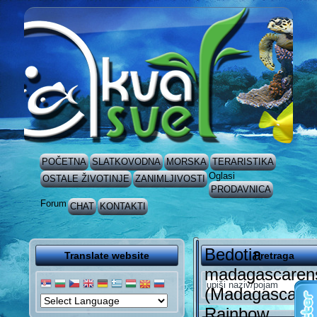
POČETNA
SLATKOVODNA
MORSKA
TERARISTIKA
Oglasi
OSTALE ŽIVOTINJE
ZANIMLJIVOSTI
PRODAVNICA
Forum
CHAT
KONTAKTI
Bedotia
Translate website
Pretraga
madagascaren
(Madagascan
Rainbow