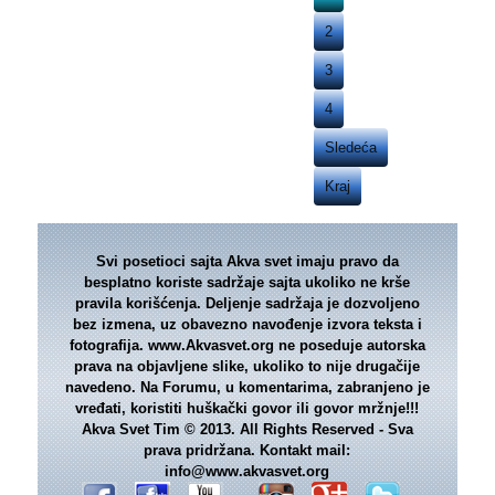
2
3
4
Sledeća
Kraj
Svi posetioci sajta Akva svet imaju pravo da
besplatno koriste sadržaje sajta ukoliko ne krše
pravila korišćenja. Deljenje sadržaja je dozvoljeno
bez izmena, uz obavezno navođenje izvora teksta i
fotografija. www.Akvasvet.org ne poseduje autorska
prava na objavljene slike, ukoliko to nije drugačije
navedeno. Na Forumu, u komentarima, zabranjeno je
vređati, koristiti huškački govor ili govor mržnje!!!
Akva Svet Tim © 2013. All Rights Reserved - Sva
prava pridržana. Kontakt mail:
info@www.akvasvet.org