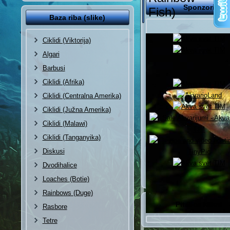
Sponzori
Fish)
Baza riba (slike)
Ciklidi (Viktorija)
Algari
Barbusi
Ciklidi (Afrika)
Ciklidi (Centralna Amerika)
Ciklidi (Južna Amerika)
Ciklidi (Malawi)
Ciklidi (Tanganyika)
Diskusi
Dvodihalice
Loaches (Botie)
Rainbows (Duge)
Pitalica klikni
Rasbore
Tetre