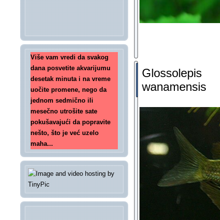
Više vam vredi da svakog
dana posvetite akvarijumu
Glossolepis
desetak minuta i na vreme
wanamensis
uočite promene, nego da
jednom sedmično ili
mesečno utrošite sate
pokušavajući da popravite
nešto, što je već uzelo
maha...