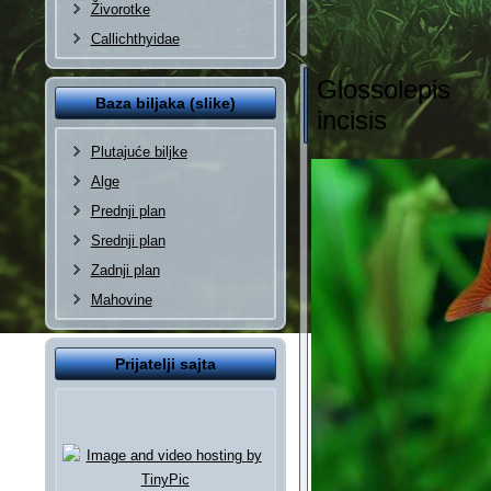
Živorotke
Callichthyidae
Glossolepis
Baza biljaka (slike)
incisis
Plutajuće biljke
Alge
Prednji plan
Srednji plan
Zadnji plan
Mahovine
Prijatelji sajta