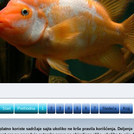
Start
Prethodna
1
2
3
4
5
6
7
Sledeća
Kraj
platno koriste sadržaje sajta ukoliko ne krše pravila korišćenja. Deljen