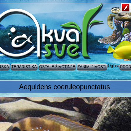
Oglasi
RSKA
TERARISTIKA
OSTALE ŽIVOTINJE
ZANIMLJIVOSTI
PROD
Aequidens coeruleopunctatus