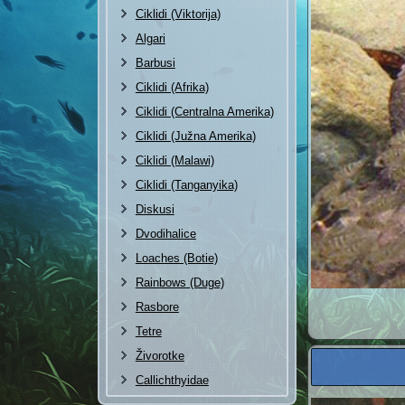
Ciklidi (Viktorija)
Algari
Barbusi
Ciklidi (Afrika)
Ciklidi (Centralna Amerika)
Ciklidi (Južna Amerika)
Ciklidi (Malawi)
Ciklidi (Tanganyika)
Diskusi
Dvodihalice
Loaches (Botie)
Rainbows (Duge)
Rasbore
Tetre
Živorotke
Callichthyidae