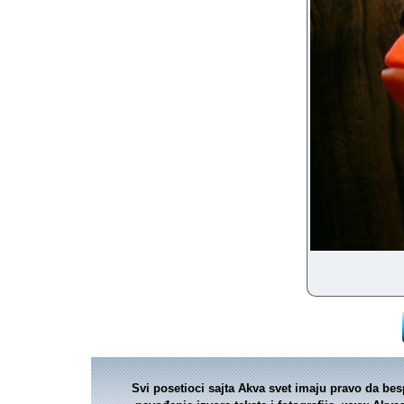
Svi posetioci sajta Akva svet imaju pravo da bes