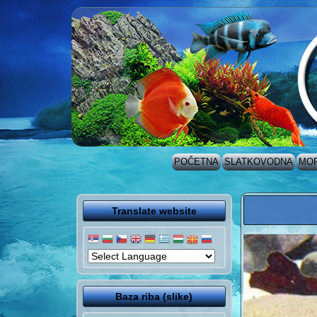
POČETNA
SLATKOVODNA
MO
Translate website
Baza riba (slike)