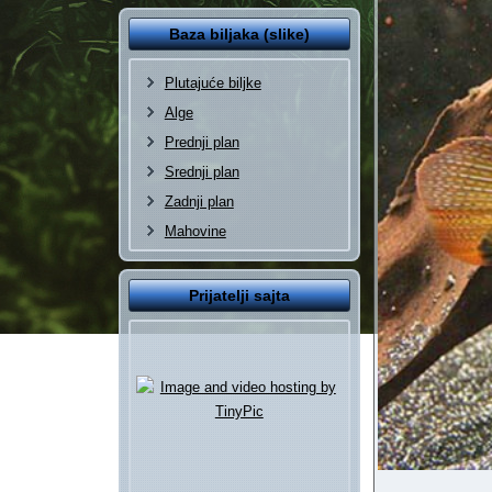
Baza biljaka (slike)
Plutajuće biljke
Alge
Prednji plan
Srednji plan
Zadnji plan
Mahovine
Prijatelji sajta