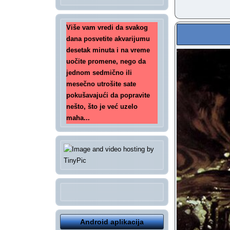
Više vam vredi da svakog
dana posvetite akvarijumu
desetak minuta i na vreme
uočite promene, nego da
jednom sedmično ili
mesečno utrošite sate
pokušavajući da popravite
nešto, što je već uzelo
maha...
Android aplikacija