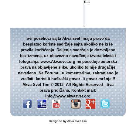
tim
Svi posetioci sajta Akva svet imaju pravo da
besplatno koriste sadržaje sajta ukoliko ne krše
pravila korišćenja. Deljenje sadržaja je dozvoljeno
bez izmena, uz obavezno navođenje izvora teksta i
fotografija. www.Akvasvet.org ne poseduje autorska
prava na objavljene slike, ukoliko to nije drugačije
navedeno. Na Forumu, u komentarima, zabranjeno je
vređati, koristiti huškački govor ili govor mržnje!!!
Akva Svet Tim © 2013. All Rights Reserved - Sva
prava pridržana. Kontakt mail:
info@www.akvasvet.org
Designed by Akva svet Tim.