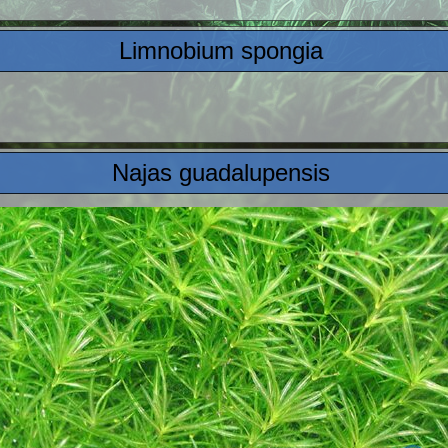
Limnobium spongia
Najas guadalupensis