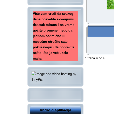
Više vam vredi da svakog
dana posvetite akvarijumu
desetak minuta i na vreme
uočite promene, nego da
jednom sedmično ili
mesečno utrošite sate
pokušavajući da popravite
nešto, što je već uzelo
Strana 4 od 6
maha...
Android aplikacija