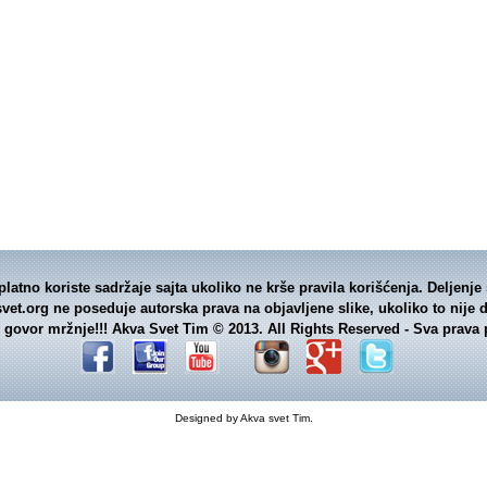
platno koriste sadržaje sajta ukoliko ne krše pravila korišćenja. Deljen
svet.org ne poseduje autorska prava na objavljene slike, ukoliko to ni
ili govor mržnje!!! Akva Svet Tim © 2013. All Rights Reserved - Sva prava
Designed by Akva svet Tim.