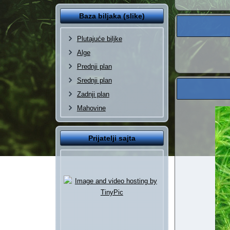
Baza biljaka (slike)
Plutajuće biljke
Alge
Prednji plan
Srednji plan
Zadnji plan
Mahovine
Prijatelji sajta