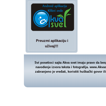
Preuzmi aplikaciju i
uživaj!!!
Svi posetioci sajta Akva svet imaju pravo da bes
navođenje izvora teksta i fotografija. www.Akva
zabranjeno je vređati, koristiti huškački govor 