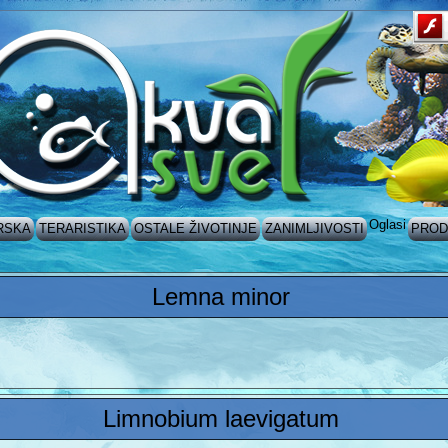
Oglasi
RSKA
TERARISTIKA
OSTALE ŽIVOTINJE
ZANIMLJIVOSTI
PROD
Lemna minor
Limnobium laevigatum