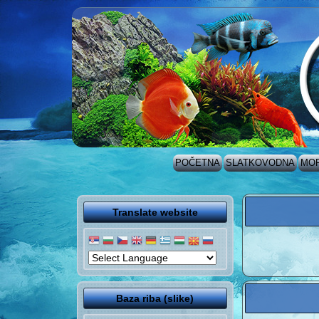
POČETNA
SLATKOVODNA
MO
Translate website
Baza riba (slike)