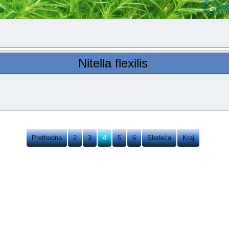
Nitella flexilis
Prethodna
2
3
4
5
6
Sledeća
Kraj