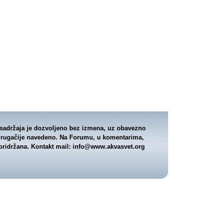
je sadržaja je dozvoljeno bez izmena, uz obavezno
je drugačije navedeno. Na Forumu, u komentarima,
 pridržana. Kontakt mail:
info@www.akvasvet.org