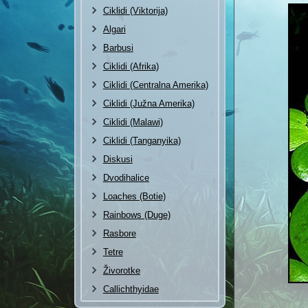
Ciklidi (Viktorija)
Algari
Barbusi
Ciklidi (Afrika)
Ciklidi (Centralna Amerika)
Ciklidi (Južna Amerika)
Ciklidi (Malawi)
Ciklidi (Tanganyika)
Diskusi
Dvodihalice
Loaches (Botie)
Rainbows (Duge)
Rasbore
Tetre
Živorotke
Callichthyidae