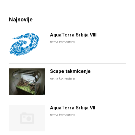
Najnovije
AquaTerra Srbija VIII
nema komentara
Scape takmicenje
nema komentara
AquaTerra Srbija VII
nema komentara