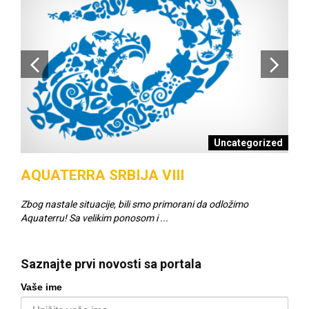
šci
Uncategorized
AQUATERRA SRBIJA VIII
SC
Zbog nastale situacije, bili smo primorani da odložimo
Napr
Aquaterru! Sa velikim ponosom i ...
za v
Saznajte prvi novosti sa portala
Vaše ime