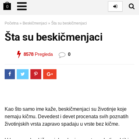
0
Početna
»
Beskičmenjaci
»
Šta su beskičmenjaci
Šta su beskičmenjaci
8578
Pregleda
0
Kao što samo ime kaže, beskičmenjaci su životinje koje
nemaju kičmu. Devedest i devet procenata svih poznatih
životinjskih vrsta zapravo spadaju u vrste bez kičme.