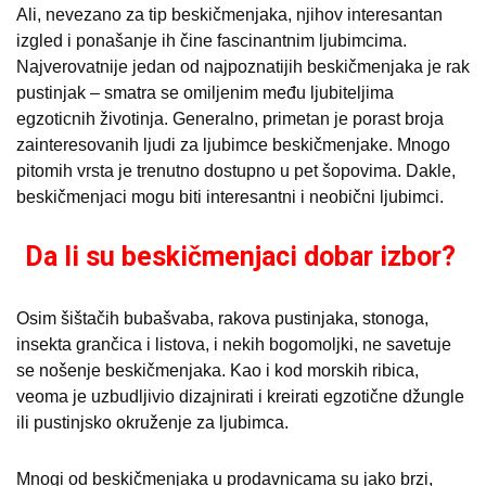
Ali, nevezano za tip beskičmenjaka, njihov interesantan
izgled i ponašanje ih čine fascinantnim ljubimcima.
Najverovatnije jedan od najpoznatijih beskičmenjaka je rak
pustinjak – smatra se omiljenim među ljubiteljima
egzoticnih životinja. Generalno, primetan je porast broja
zainteresovanih ljudi za ljubimce beskičmenjake. Mnogo
pitomih vrsta je trenutno dostupno u pet šopovima. Dakle,
beskičmenjaci mogu biti interesantni i neobični ljubimci.
Da li su beskičmenjaci dobar izbor?
Osim šištačih bubašvaba, rakova pustinjaka, stonoga,
insekta grančica i listova, i nekih bogomoljki, ne savetuje
se nošenje beskičmenjaka. Kao i kod morskih ribica,
veoma je uzbudljivio dizajnirati i kreirati egzotične džungle
ili pustinjsko okruženje za ljubimca.
Mnogi od beskičmenjaka u prodavnicama su jako brzi,