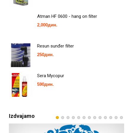
Atman HF 0600 - hang on filter
2,000
дин.
Resun sunđer filter
250
дин.
Sera Mycopur
590
дин.
Izdvajamo