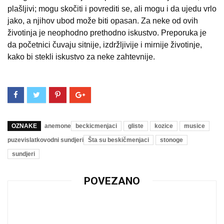
plašljivi; mogu skočiti i povrediti se, ali mogu i da ujedu vrlo
jako, a njihov ubod može biti opasan. Za neke od ovih
životinja je neophodno prethodno iskustvo. Preporuka je
da početnici čuvaju sitnije, izdržljivije i mirnije životinje,
kako bi stekli iskustvo za neke zahtevnije.
OZNAKE
anemone
beckicmenjaci
gliste
kozice
musice
puzevislatkovodni sundjeri
Šta su beskičmenjaci
stonoge
sundjeri
POVEZANO