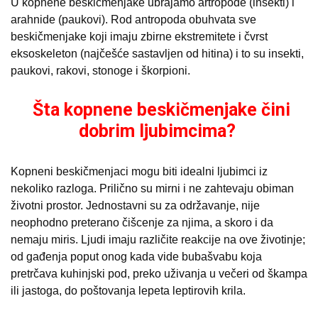
U kopnene beskičmenjake ubrajamo artropode (insekti) i
arahnide (paukovi). Rod antropoda obuhvata sve
beskičmenjake koji imaju zbirne ekstremitete i čvrst
eksoskeleton (najčešće sastavljen od hitina) i to su insekti,
paukovi, rakovi, stonoge i škorpioni.
Šta kopnene beskičmenjake čini
dobrim ljubimcima?
Kopneni beskičmenjaci mogu biti idealni ljubimci iz
nekoliko razloga. Prilično su mirni i ne zahtevaju obiman
životni prostor. Jednostavni su za održavanje, nije
neophodno preterano čišcenje za njima, a skoro i da
nemaju miris. Ljudi imaju različite reakcije na ove životinje;
od gađenja poput onog kada vide bubašvabu koja
pretrčava kuhinjski pod, preko uživanja u večeri od škampa
ili jastoga, do poštovanja lepeta leptirovih krila.