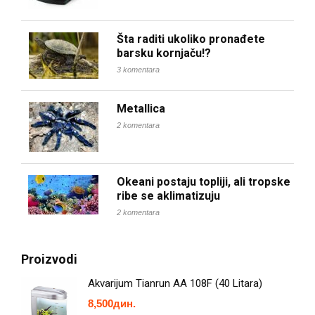
Šta raditi ukoliko pronađete
barsku kornjaču!?
3 komentara
Metallica
2 komentara
Okeani postaju topliji, ali tropske
ribe se aklimatizuju
2 komentara
Proizvodi
Akvarijum Tianrun AA 108F (40 Litara)
8,500
дин.