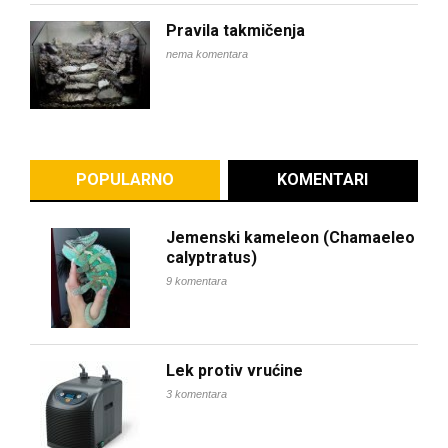
Pravila takmičenja
nema komentara
POPULARNO
KOMENTARI
Jemenski kameleon (Chamaeleo
calyptratus)
9 komentara
Lek protiv vrućine
3 komentara