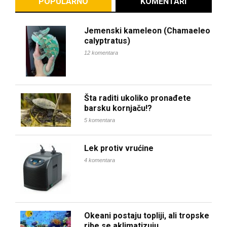
POPULARNO
KOMENTARI
Jemenski kameleon (Chamaeleo
calyptratus)
12 komentara
Šta raditi ukoliko pronađete
barsku kornjaču!?
5 komentara
Lek protiv vrućine
4 komentara
Okeani postaju topliji, ali tropske
ribe se aklimatizuju