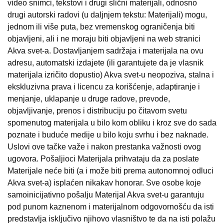
video snimci, tekstovi i drugi slični materijali, odnosno
drugi autorski radovi (u daljnjem tekstu: Materijali) mogu,
jednom ili više puta, bez vremenskog ograničenja biti
objavljeni, ali i ne moraju biti objavljeni na web stranici
Akva svet-a. Dostavljanjem sadržaja i materijala na ovu
adresu, automatski izdajete (ili garantujete da je vlasnik
materijala izričito dopustio) Akva svet-u neopoziva, stalna i
ekskluzivna prava i licencu za korišćenje, adaptiranje i
menjanje, uklapanje u druge radove, prevode,
objavljivanje, prenos i distribuciju po čitavom svetu
spomenutog materijala u bilo kom obliku i kroz sve do sada
poznate i buduće medije u bilo koju svrhu i bez naknade.
Uslovi ove tačke važe i nakon prestanka važnosti ovog
ugovora. Pošaljioci Materijala prihvataju da za poslate
Materijale neće biti (a i može biti prema autonomnoj odluci
Akva svet-a) isplaćen nikakav honorar. Sve osobe koje
samoinicijativno pošalju Materijal Akva svet-u garantuju
pod punom kaznenom i materijalnom odgovornošću da isti
predstavlja isključivo njihovo vlasništvo te da na isti polažu