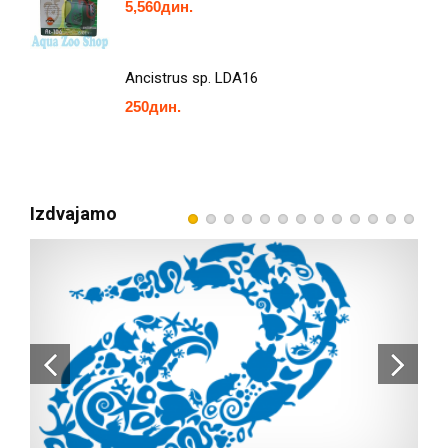
5,560
дин.
Ancistrus sp. LDA16
250
дин.
Izdvajamo