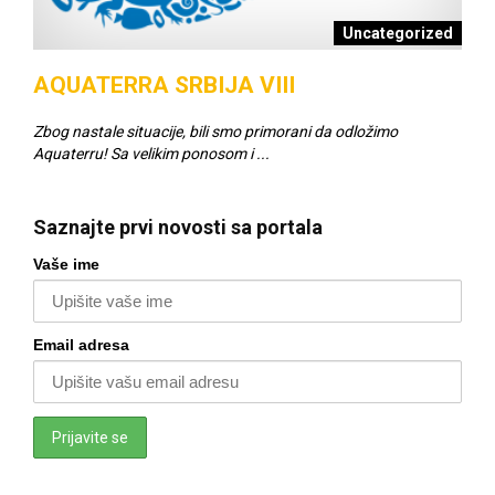
šci
Uncategorized
AQUATERRA SRBIJA VIII
SC
Zbog nastale situacije, bili smo primorani da odložimo
Napr
Aquaterru! Sa velikim ponosom i ...
za v
Saznajte prvi novosti sa portala
Vaše ime
Email adresa