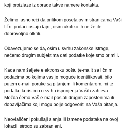
koji proizlaze iz obrade takve namere kontakta.
Želimo jasno reći da prilikom poseta ovim stranicama Vaši
lični podaci ostaju tajni, osim ukoliko ih ne želite
dobrovoljno otkriti.
Obavezujemo se da, osim u svrhu zakonske istrage,
nećemo drugim subjektima dati podatke koje smo primili.
Kada nam šaljete elektronsku poštu (e-mail) sa ličnim
podacima po kojima vas je moguće identifikovati, bilo
putem e-mail poruke sa pitanjem ili komentarom, mi te
podatke koristimo u svrhu ispunjenja Vaših zahteva.
Možda ćemo Vaš e-mail poslati drugim zaposlenima ili
dobavljačima koji mogu bolje odgovoriti na Vaša pitanja.
Neovlašćeni pokušaji slanja ili izmene podataka na ovoj
lokaciji strogo su zabranjeni.