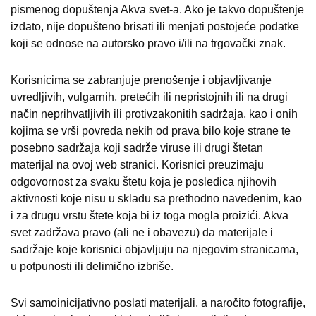
pismenog dopuštenja Akva svet-a. Ako je takvo dopuštenje
izdato, nije dopušteno brisati ili menjati postojeće podatke
koji se odnose na autorsko pravo i/ili na trgovački znak.
Korisnicima se zabranjuje prenošenje i objavljivanje
uvredljivih, vulgarnih, pretećih ili nepristojnih ili na drugi
način neprihvatljivih ili protivzakonitih sadržaja, kao i onih
kojima se vrši povreda nekih od prava bilo koje strane te
posebno sadržaja koji sadrže viruse ili drugi štetan
materijal na ovoj web stranici. Korisnici preuzimaju
odgovornost za svaku štetu koja je posledica njihovih
aktivnosti koje nisu u skladu sa prethodno navedenim, kao
i za drugu vrstu štete koja bi iz toga mogla proizići. Akva
svet zadržava pravo (ali ne i obavezu) da materijale i
sadržaje koje korisnici objavljuju na njegovim stranicama,
u potpunosti ili delimično izbriše.
Svi samoinicijativno poslati materijali, a naročito fotografije,