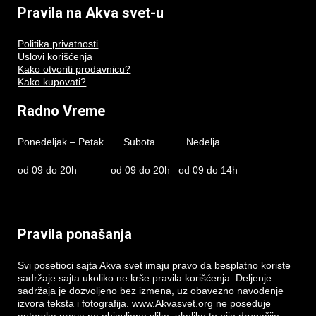
Pravila na Akva svet-u
Politika privatnosti
Uslovi korišćenja
Kako otvoriti prodavnicu?
Kako kupovati?
Radno Vreme
Ponedeljak – Petak Subota Nedelja
od 09 do 20h od 09 do 20h od 09 do 14h
Pravila ponašanja
Svi posetioci sajta Akva svet imaju pravo da besplatno koriste
sadržaje sajta ukoliko ne krše pravila korišćenja. Deljenje
sadržaja je dozvoljeno bez izmena, uz obavezno navođenje
izvora teksta i fotografija. www.Akvasvet.org ne poseduje
autorska prava na objavljene slike, ukoliko to nije drugačije