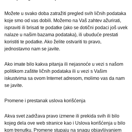
Možete u svako doba zatražiti pregled svih ličnih podataka
koje smo od vas dobili. Možemo na Vaš zahtev ažurirati,
ispraviti ili brisati te podatke (ako se dotični podaci još uvek
nalaze u našim bazama podataka), ili ubuduće prestati
koristiti te podatke. Ako želite ostvariti to pravo,
jednostavno nam se javite.
Ako imate bilo kakva pitanja ili nejasnoće u vezi s našom
politikom zaštite ličnih podataka ili u vezi s Vašim
iskustvima sa ovom Internet adresom, molimo vas da nam
se javite.
Promene i prestanak uslova korišćenja
Akva svet zadržava pravo izmene ili prekida svih ili bilo
kojeg dela ove web stranice kao i Uslova korišćenja u bilo
kom trenutku. Promene stupaju na snagu objavljivanjem