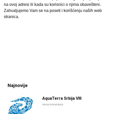
na ovoj adresi ili kada su korisnici o njima obavešteni.
Zahvaljujemo Vam se na poseti i korišćenju naših web
stranica.
Najnovije
AquaTerra Srbija VIII
nema komentara