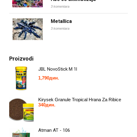
3 komentara
Metallica
3 komentara
Proizvodi
JBL NovoStick M 1l
1,790
дин.
Kirysek Granule Tropical Hrana Za Ribice
340
дин.
Atman AT - 106