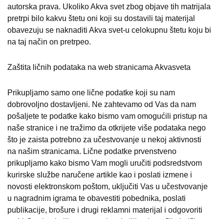
autorska prava. Ukoliko Akva svet zbog objave tih matrijala
pretrpi bilo kakvu štetu oni koji su dostavili taj materijal
obavezuju se naknaditi Akva svet-u celokupnu štetu koju bi
na taj način on pretrpeo.
Zaštita ličnih podataka na web stranicama Akvasveta
Prikupljamo samo one lične podatke koji su nam
dobrovoljno dostavljeni. Ne zahtevamo od Vas da nam
pošaljete te podatke kako bismo vam omogućili pristup na
naše stranice i ne tražimo da otkrijete više podataka nego
što je zaista potrebno za učestvovanje u nekoj aktivnosti
na našim stranicama. Lične podatke prvenstveno
prikupljamo kako bismo Vam mogli uručiti podsredstvom
kurirske službe naručene artikle kao i poslati izmene i
novosti elektronskom poštom, uključiti Vas u učestvovanje
u nagradnim igrama te obavestiti pobednika, poslati
publikacije, brošure i drugi reklamni materijal i odgovoriti