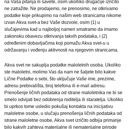
na Vaša pitanja ili savete, osim ukolliko drugačije izričito
ne zatražite. Ne prodajemo, ne prenosimo, ne otkrivamo
podatke koje prikupimo na našim web stranicama nikome
izvan Akva svet-a bez Vaše dozvole, osim (1) u
slučajevima kad u najboljoj nameri smatramo da imamo
zakonsku obavezu otkrivanja takvih podataka, i (2)
određenim dobavljačima koji pomažu Akva svet-u u
održavanju i vođenju aktivnosti na njegovim stranicama.
Akva svet ne sakuplja podatke maloletnih osoba. Ukoliko
ste maloletni, molimo Vas da nam ne šaljete bilo kakve
Lične Podatke o sebi, što uključuje Vaše ime, prezime,
adresu prebivališta, broj telefona ili e-mail adresu.
Prenošenje ličnih podataka od strane maloletnika ne bi se
smelo odvijati bez odobrenja roditelja ili staratelja. Ukoliko
bi uprkos tome usledio pokušaj kontakta na inicijativu
maloletne osobe, u slučaju prenošenja ličnih podataka od
strane maloletne osobe, Akva svet izričito odbija primanje
bilo kakvih zahteva materijalne ili nematerijalne prirode