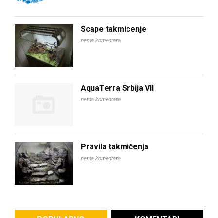
Scape takmicenje
nema komentara
AquaTerra Srbija VII
nema komentara
Pravila takmičenja
nema komentara