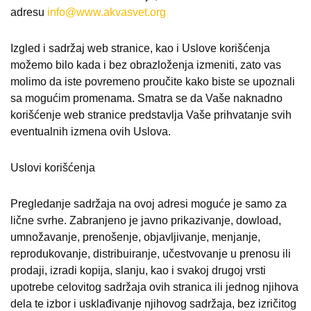
adresu
info@www.akvasvet.org
Izgled i sadržaj web stranice, kao i Uslove korišćenja
možemo bilo kada i bez obrazloženja izmeniti, zato vas
molimo da iste povremeno proučite kako biste se upoznali
sa mogućim promenama. Smatra se da Vaše naknadno
korišćenje web stranice predstavlja Vaše prihvatanje svih
eventualnih izmena ovih Uslova.
Uslovi korišćenja
Pregledanje sadržaja na ovoj adresi moguće je samo za
lične svrhe. Zabranjeno je javno prikazivanje, dowload,
umnožavanje, prenošenje, objavljivanje, menjanje,
reprodukovanje, distribuiranje, učestvovanje u prenosu ili
prodaji, izradi kopija, slanju, kao i svakoj drugoj vrsti
upotrebe celovitog sadržaja ovih stranica ili jednog njihova
dela te izbor i usklađivanje njihovog sadržaja, bez izričitog