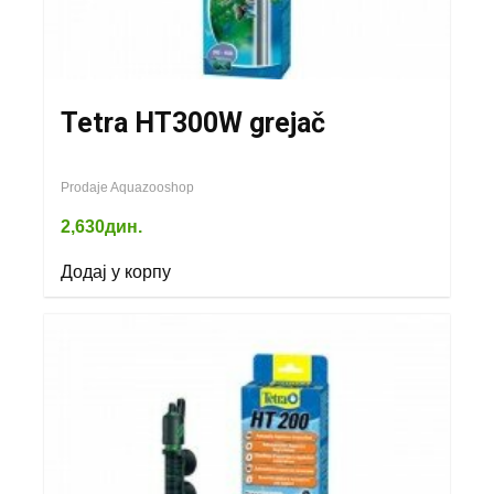
Tetra HT300W grejač
Prodaje Aquazooshop
2,630
дин.
Додај у корпу