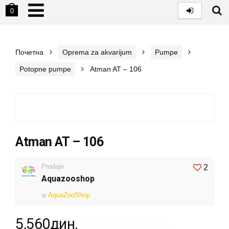
0
Почетна
Oprema za akvarijum
Pumpe
Potopne pumpe
Atman AT – 106
Atman AT – 106
Prodaje
2
Aquazooshop
AquaZooShop
@
5,560
дин.