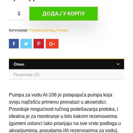
Atman
ДОДАЈ У КОРПУ
AT
-
Категорије:
Potopne pumpe
,
Pumpe
106
количина
Опис
Рецензије (0)
Pumpa za vodu At-106 je potapajuća pumpa koja
svoju najčešću primenu pronalazi u akvaristici.
Poseduje mogućnost ručnog podešavanja protoka, i
idealna je za montiranje u bilo kakvim rezervoarima
(gumeni oslonci lako prianjaju na sve vrste podloga u
akvarijumima, posudama i/ili rezervoarima za vodu).