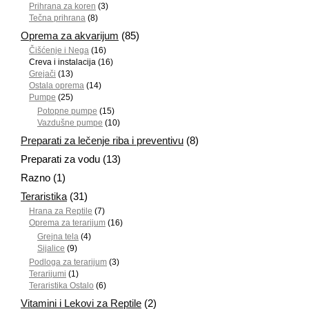
Prihrana za koren
(3)
Tečna prihrana
(8)
Oprema za akvarijum
(85)
Čišćenje i Nega
(16)
Creva i instalacija
(16)
Grejači
(13)
Ostala oprema
(14)
Pumpe
(25)
Potopne pumpe
(15)
Vazdušne pumpe
(10)
Preparati za lečenje riba i preventivu
(8)
Preparati za vodu
(13)
Razno
(1)
Teraristika
(31)
Hrana za Reptile
(7)
Oprema za terarijum
(16)
Grejna tela
(4)
Sijalice
(9)
Podloga za terarijum
(3)
Terarijumi
(1)
Teraristika Ostalo
(6)
Vitamini i Lekovi za Reptile
(2)