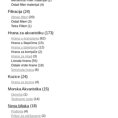
Mehanički Filter materijal
(2)
Ostali filter materijal
(4)
Filtracija
(24)
Atman filteri
(20)
Ostali filteri
(3)
Tetra Filteri
(1)
Hrana za akvaristiku
(173)
Hrana u granulama
(62)
Hrana u štapićima
(15)
Hrana u tabletama
(12)
Hrana za kornjače
(2)
Hrana za mlađ
(3)
Lisnata hrana
(55)
Ostale vrste hrane
(18)
Smrznuta hrana
(6)
Kozice
(24)
Hrana za kozice
(4)
Morska Akvaristika
(15)
Oprema
(1)
Testiranje vode
(14)
Nega biljaka
(18)
Podloga
(4)
Pribor za održavanje
(2)