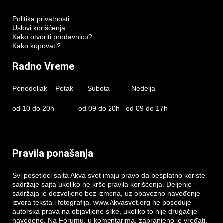
Politika privatnosti
Uslovi korišćenja
Kako otvoriti prodavnicu?
Kako kupovati?
Radno Vreme
Ponedeljak – Petak Subota Nedelja
od 10 do 20h od 09 do 20h od 09 do 17h
Pravila ponašanja
Svi posetioci sajta Akva svet imaju pravo da besplatno koriste
sadržaje sajta ukoliko ne krše pravila korišćenja. Deljenje
sadržaja je dozvoljeno bez izmena, uz obavezno navođenje
izvora teksta i fotografija. www.Akvasvet.org ne poseduje
autorska prava na objavljene slike, ukoliko to nije drugačije
navedeno. Na Forumu, u komentarima, zabranjeno je vređati,