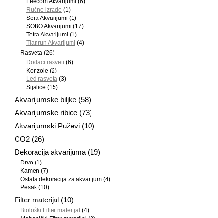
Leecom Akvarijumi
(6)
Ručne izrade
(1)
Sera Akvarijumi
(1)
SOBO Akvarijumi
(17)
Tetra Akvarijumi
(1)
Tianrun Akvarijumi
(4)
Rasveta
(26)
Dodaci rasveti
(6)
Konzole
(2)
Led rasveta
(3)
Sijalice
(15)
Akvarijumske biljke
(58)
Akvarijumske ribice
(73)
Akvarijumski Puževi
(10)
CO2
(26)
Dekoracija akvarijuma
(19)
Drvo
(1)
Kamen
(7)
Ostala dekoracija za akvarijum
(4)
Pesak
(10)
Filter materijal
(10)
Biološki Filter materijal
(4)