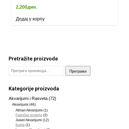
2,200
дин.
Додај у корпу
Pretražite proizvode
Претражи
Kategorije proizvoda
Akvarijumi i Rasveta
(72)
Akvarijumi
(46)
Atman Akvarijumi
(1)
Fabrička postolja
(2)
Juwel Akvarijumi
(12)
Kugle
(1)