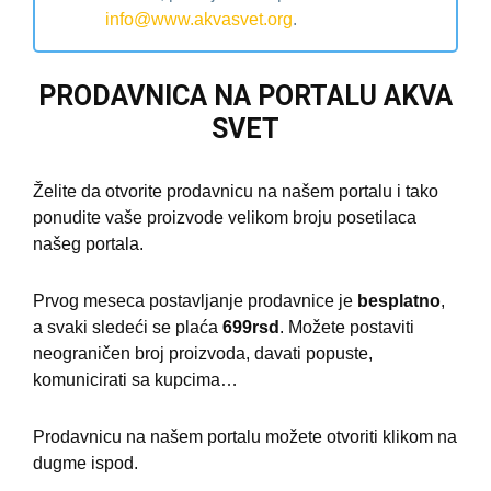
info@www.akvasvet.org
.
PRODAVNICA NA PORTALU AKVA
SVET
Želite da otvorite prodavnicu na našem portalu i tako
ponudite vaše proizvode velikom broju posetilaca
našeg portala.
Prvog meseca postavljanje prodavnice je
besplatno
,
a svaki sledeći se plaća
699rsd
. Možete postaviti
neograničen broj proizvoda, davati popuste,
komunicirati sa kupcima…
Prodavnicu na našem portalu možete otvoriti klikom na
dugme ispod.