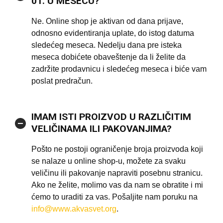
01. U MESECU?
Ne. Online shop je aktivan od dana prijave,
odnosno evidentiranja uplate, do istog datuma
sledećeg meseca. Nedelju dana pre isteka
meseca dobićete obaveštenje da li želite da
zadržite prodavnicu i sledećeg meseca i biće vam
poslat predračun.
IMAM ISTI PROIZVOD U RAZLIČITIM
VELIČINAMA ILI PAKOVANJIMA?
Pošto ne postoji ograničenje broja proizvoda koji
se nalaze u online shop-u, možete za svaku
veličinu ili pakovanje napraviti posebnu stranicu.
Ako ne želite, molimo vas da nam se obratite i mi
ćemo to uraditi za vas. Pošaljite nam poruku na
info@www.akvasvet.org
.