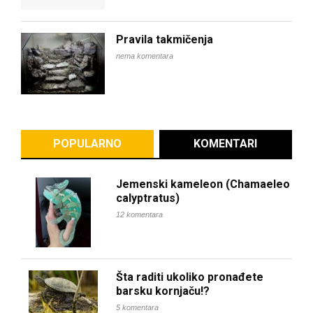
Pravila takmičenja
nema komentara
POPULARNO
KOMENTARI
Jemenski kameleon (Chamaeleo
calyptratus)
12 komentara
Šta raditi ukoliko pronađete
barsku kornjaču!?
5 komentara