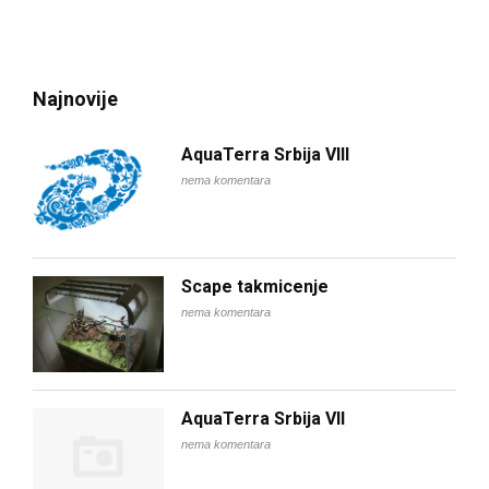
Najnovije
AquaTerra Srbija VIII
nema komentara
Scape takmicenje
nema komentara
AquaTerra Srbija VII
nema komentara