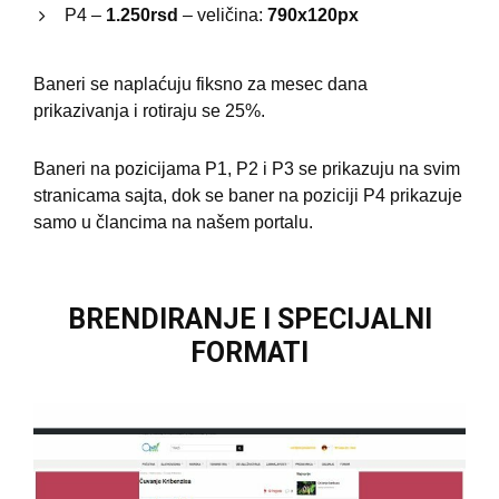
P4 –
1.250rsd
– veličina:
790x120px
Baneri se naplaćuju fiksno za mesec dana
prikazivanja i rotiraju se 25%.
Baneri na pozicijama P1, P2 i P3 se prikazuju na svim
stranicama sajta, dok se baner na poziciji P4 prikazuje
samo u člancima na našem portalu.
BRENDIRANJE I SPECIJALNI
FORMATI