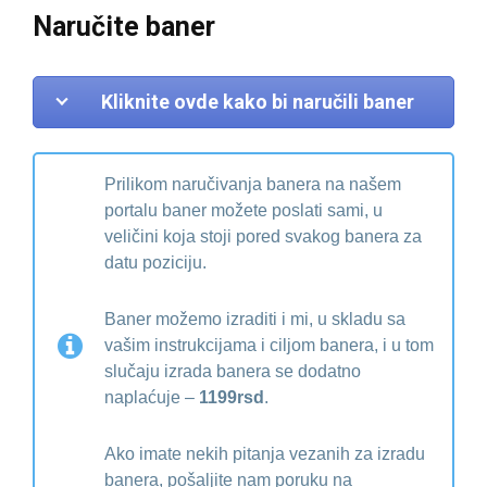
Naručite baner
Kliknite ovde kako bi naručili baner
Prilikom naručivanja banera na našem
portalu baner možete poslati sami, u
veličini koja stoji pored svakog banera za
datu poziciju.
Baner možemo izraditi i mi, u skladu sa
vašim instrukcijama i ciljom banera, i u tom
slučaju izrada banera se dodatno
naplaćuje –
1199rsd
.
Ako imate nekih pitanja vezanih za izradu
banera, pošaljite nam poruku na