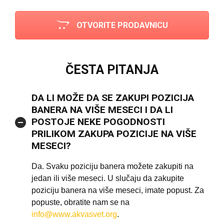
OTVORITE PRODAVNICU
ČESTA PITANJA
DA LI MOŽE DA SE ZAKUPI POZICIJA
BANERA NA VIŠE MESECI I DA LI
POSTOJE NEKE POGODNOSTI
PRILIKOM ZAKUPA POZICIJE NA VIŠE
MESECI?
Da. Svaku poziciju banera možete zakupiti na
jedan ili više meseci. U slučaju da zakupite
poziciju banera na više meseci, imate popust. Za
popuste, obratite nam se na
info@www.akvasvet.org
.