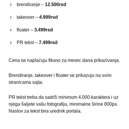
brendiranje –
12.500rsd
takeover –
4.999rsd
floater –
3.499rsd
PR tekst –
7.499rsd
Cena se naplaćuju fiksno za mesec dana prikazivanja.
Brendiranje, takeover i floater se prikazuju na svim
stranicama sajta.
PR tekst treba da sadrži minimum 4.000 karaktera i uz
njega šaljete vašu fotografiju, minimalne širine 800px.
Naslov za tekst bira urednik portala.