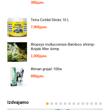
380
дин.
Tetra Cichlid Sticks 10 L
7,900
дин.
Atopsys molluccensis-Bamboo shrimp-
Azijski filter šrimp
1,000
дин.
Atman grejač 100w
890
дин.
Izdvajamo