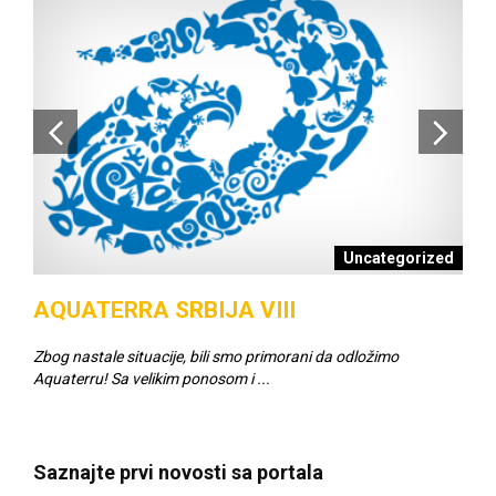
šci
Uncategorized
AQUATERRA SRBIJA VIII
SC
Zbog nastale situacije, bili smo primorani da odložimo
Napr
Aquaterru! Sa velikim ponosom i ...
za v
Saznajte prvi novosti sa portala