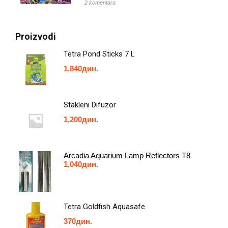
2 komentara
Proizvodi
Tetra Pond Sticks 7 L
1,840
дин.
Stakleni Difuzor
1,200
дин.
Arcadia Aquarium Lamp Reflectors T8
1,040
дин.
Tetra Goldfish Aquasafe
370
дин.