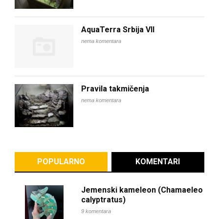
AquaTerra Srbija VII
nema komentara
Pravila takmičenja
nema komentara
POPULARNO
KOMENTARI
Jemenski kameleon (Chamaeleo
calyptratus)
9 komentara