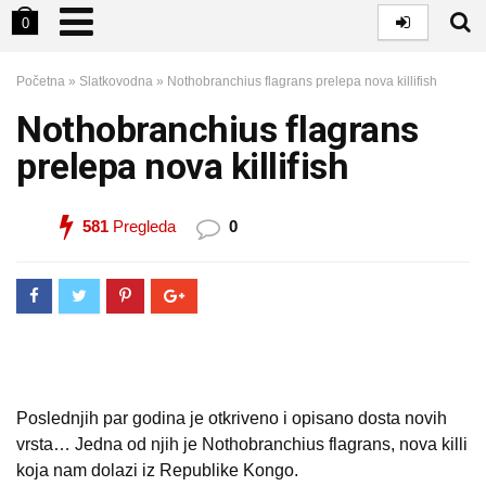
0
Početna
»
Slatkovodna
»
Nothobranchius flagrans prelepa nova killifish
Nothobranchius flagrans
prelepa nova killifish
581
Pregleda
0
Poslednjih par godina je otkriveno i opisano dosta novih
vrsta… Jedna od njih je Nothobranchius flagrans, nova killi
koja nam dolazi iz Republike Kongo.