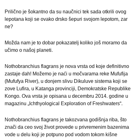
Prilično je šokantno da su naučnici tek sada otkrili ovog
lepotana koji se ovako drsko šepuri svojom lepotom, zar
ne?
Možda nam je to dobar pokazatelj koliko još moramo da
učimo o našoj planeti.
Nothobranchius flagrans je nova vrsta od koje definitivno
zastaje dah! Možemo je naći u močvarama reke Mufufija
(Mufufya River), u donjem slivu Dikuluve sistema koji se
zove Lufira, u Katanga provinciji, Demokratske Republike
Kongo. Ova vrsta je opisana u decembru 2014. godine u
magazinu „Ichthyological Exploration of Freshwaters“.
Nothobranchius flagrans je takozvana godišnja riba, što
znači da ceo svoj život provede u privremenim bazenima
vode u delu koji je potpuno pod vodom tokom kišne