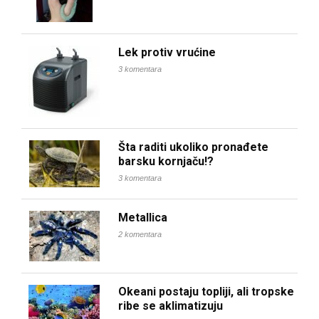
Lek protiv vrućine
3 komentara
Šta raditi ukoliko pronađete
barsku kornjaču!?
3 komentara
Metallica
2 komentara
Okeani postaju topliji, ali tropske
ribe se aklimatizuju