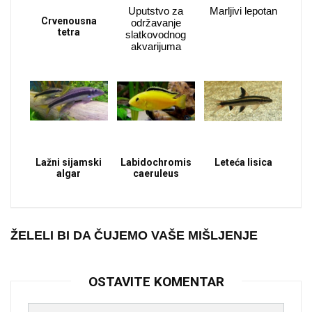
Uputstvo za
Marljivi lepotan
Crvenousna
održavanje
tetra
slatkovodnog
akvarijuma
Lažni sijamski
Labidochromis
Leteća lisica
algar
caeruleus
ŽELELI BI DA ČUJEMO VAŠE MIŠLJENJE
OSTAVITE KOMENTAR