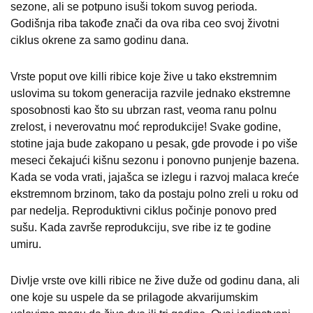
sezone, ali se potpuno isuši tokom suvog perioda.
Godišnja riba takođe znači da ova riba ceo svoj životni
ciklus okrene za samo godinu dana.
Vrste poput ove killi ribice koje žive u tako ekstremnim
uslovima su tokom generacija razvile jednako ekstremne
sposobnosti kao što su ubrzan rast, veoma ranu polnu
zrelost, i neverovatnu moć reprodukcije! Svake godine,
stotine jaja bude zakopano u pesak, gde provode i po više
meseci čekajući kišnu sezonu i ponovno punjenje bazena.
Kada se voda vrati, jajašca se izlegu i razvoj malaca kreće
ekstremnom brzinom, tako da postaju polno zreli u roku od
par nedelja. Reproduktivni ciklus počinje ponovo pred
sušu. Kada završe reprodukciju, sve ribe iz te godine
umiru.
Divlje vrste ove killi ribice ne žive duže od godinu dana, ali
one koje su uspele da se prilagode akvarijumskim