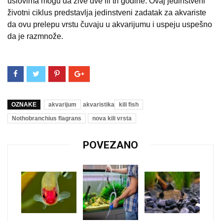
uslovima mogu da žive dve ili tri godine. Ovaj jedinstveni
životni ciklus predstavlja jedinstveni zadatak za akvariste
da ovu prelepu vrstu čuvaju u akvarijumu i uspeju uspešno
da je razmnože.
OZNAKE
akvarijum
akvaristika
kili fish
Nothobranchius flagrans
nova kili vrsta
POVEZANO