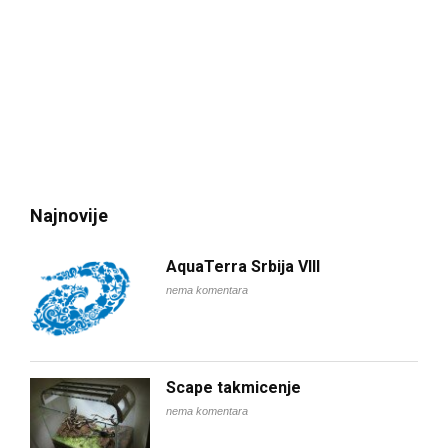
Najnovije
AquaTerra Srbija VIII
nema komentara
Scape takmicenje
nema komentara