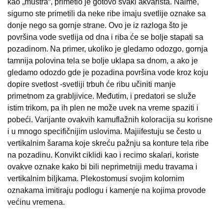
kao „mustra“, primetio je gotovo svaki akvarista. Naime,
sigurno ste primetili da neke ribe imaju svetlije oznake sa
donje nego sa gornje strane. Ovo je iz razloga što je
površina vode svetlija od dna i riba će se bolje stapati sa
pozadinom. Na primer, ukoliko je gledamo odozgo, gornja
tamnija polovina tela se bolje uklapa sa dnom, a ako je
gledamo odozdo gde je pozadina površina vode kroz koju
dopire svetlost -svetliji trbuh će ribu učiniti manje
primetnom za grabljivice. Međutim, i predatori se služe
istim trikom, pa ih plen ne može uvek na vreme spaziti i
pobeći. Varijante ovakvih kamuflažnih koloracija su korisne
i u mnogo specifičnijim uslovima. Majiifestuju se često u
vertikalnim šarama koje skreću pažnju sa konture tela ribe
na pozadinu. Konvikt ciklidi kao i recimo skalari, koriste
ovakve oznake kako bi bili neprimetniji medu travama i
vertikalnim biljkama. Plekostomusi svojim kolornim
oznakama imitiraju podlogu i kamenje na kojima provode
većinu vremena.