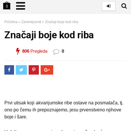
0
Početna
»
Zanimljivosti
»
Značaji boje kod riba
Značaji boje kod riba
806
Pregleda
0
Prvi utisak koji akvarijumske ribe ostave na posmatača, tj.
ono po čemu ih prepoznajemo, jesu prvenstveno njihove
boje i šare.