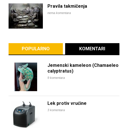
Pravila takmičenja
nema komentara
POPULARNO
KOMENTARI
Jemenski kameleon (Chamaeleo
calyptratus)
9 komentara
Lek protiv vrućine
3 komentara