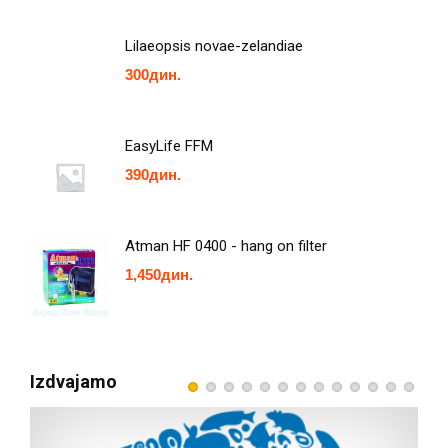
Lilaeopsis novae-zelandiae
300
дин.
EasyLife FFM
390
дин.
Atman HF 0400 - hang on filter
1,450
дин.
Izdvajamo