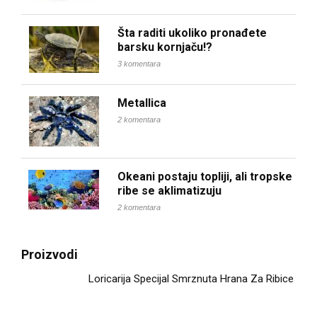
Šta raditi ukoliko pronađete
barsku kornjaču!?
3 komentara
Metallica
2 komentara
Okeani postaju topliji, ali tropske
ribe se aklimatizuju
2 komentara
Proizvodi
Loricarija Specijal Smrznuta Hrana Za Ribice