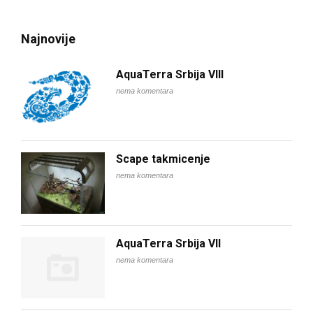
Najnovije
AquaTerra Srbija VIII
nema komentara
Scape takmicenje
nema komentara
AquaTerra Srbija VII
nema komentara