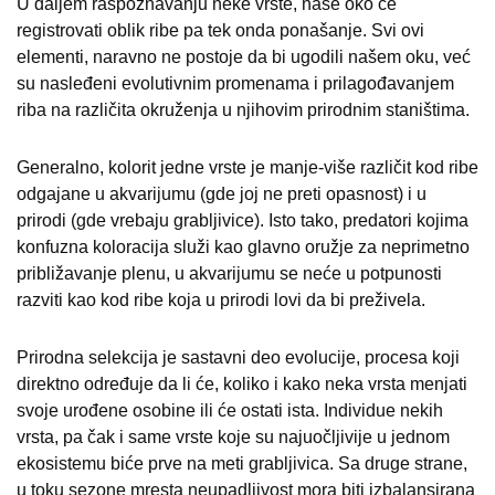
U daljem raspoznavanju neke vrste, naše oko će
registrovati oblik ribe pa tek onda ponašanje. Svi ovi
elementi, naravno ne postoje da bi ugodili našem oku, već
su nasleđeni evolutivnim promenama i prilagođavanjem
riba na različita okruženja u njihovim prirodnim staništima.
Generalno, kolorit jedne vrste je manje-više različit kod ribe
odgajane u akvarijumu (gde joj ne preti opasnost) i u
prirodi (gde vrebaju grabljivice). Isto tako, predatori kojima
konfuzna koloracija služi kao glavno oružje za neprimetno
približavanje plenu, u akvarijumu se neće u potpunosti
razviti kao kod ribe koja u prirodi lovi da bi preživela.
Prirodna selekcija je sastavni deo evolucije, procesa koji
direktno određuje da li će, koliko i kako neka vrsta menjati
svoje urođene osobine ili će ostati ista. Individue nekih
vrsta, pa čak i same vrste koje su najuočljivije u jednom
ekosistemu biće prve na meti grabljivica. Sa druge strane,
u toku sezone mresta neupadljivost mora biti izbalansirana