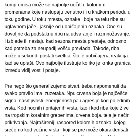
kompromisa može se najbolje uočiti u kolornim
promenama koje nastupaju trenutno ili u kratkom periodu u
toku godine. U toku mresta, oznake i boje na telu ribe su
uglavnom jače i jasnije od uobičajenih oznaka. One su
dovoljne da podstaknu ribu na udvaranje i razmnožavanje,
i izblede ili nestaju kad sezona mresta prestaje, odnosno
kad potreba za neupadljivošću prevlada. Takođe, riba
može u sekundi postati svetlija, što je uobičajena reakcija
kad se uplaši. Ovo najbolje ilustruje koliko je krhka granica
između vidljivosti i potaje.
Pre nego što generalizujemo stvari, treba napomenuti da
svako pravilo ima izuzetaka. Npr. crvena boja je najčešće
signal nasrtljivosti, energičnosti pa i agresije kod pojedinih
vrsta. Kod noćnih i pritajenih vrsta, kao i kod riba koje žive
na tropskim koralnim grebenima, crvena boja. tela je način
prikrivanja. Najrašireniji raspored kolornih oznaka, kojeg
srećemo kod većine vrsta i koji se pre može okarakterisati