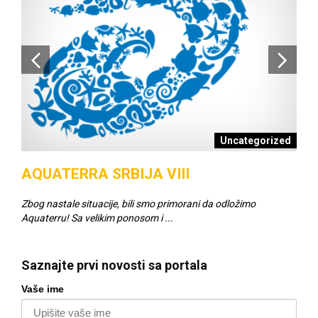
šci
Uncategorized
AQUATERRA SRBIJA VIII
SC
Zbog nastale situacije, bili smo primorani da odložimo
Napr
Aquaterru! Sa velikim ponosom i ...
za v
Saznajte prvi novosti sa portala
Vaše ime