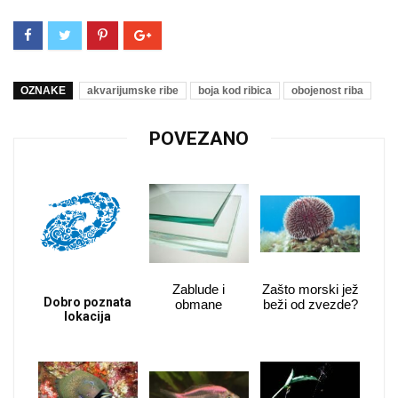
OZNAKE
akvarijumske ribe
boja kod ribica
obojenost riba
POVEZANO
Zablude i
Zašto morski jež
Dobro poznata
obmane
beži od zvezde?
lokacija