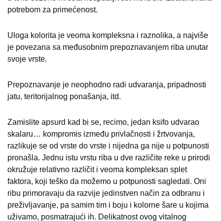
potrebom za primećenost.
Uloga kolorita je veoma kompleksna i raznolika, a najviše
je povezana sa međusobnim prepoznavanjem riba unutar
svoje vrste.
Prepoznavanje je neophodno radi udvaranja, pripadnosti
jatu, teritorijalnog ponašanja, itd.
Zamislite apsurd kad bi se, recimo, jedan ksifo udvarao
skalaru… kompromis između privlačnosti i žrtvovanja,
razlikuje se od vrste do vrste i nijedna ga nije u potpunosti
pronašla. Jednu istu vrstu riba u dve različite reke u prirodi
okružuje relativno različit i veoma kompleksan splet
faktora, koji teško da možemo u potpunosti sagledati. Oni
ribu primoravaju da razvije jedinstven način za odbranu i
preživljavanje, pa samim tim i boju i kolorne šare u kojima
uživamo, posmatrajući ih. Delikatnost ovog vitalnog