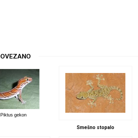
Članko
TANZANISKA CRVENA ŠKORP
POVEZANO
Pandinus Cavimanus Poreklo : Tanzania, Kenia
i Somalia. Pored popularnih Imperator-a u ...
Piktus gekon
Smešno stopalo