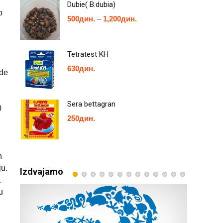
Dubie( B.dubia)
o
500
дин.
–
1,200
дин.
Tetratest KH
630
дин.
ude
Sera bettagran
0
250
дин.
n
ju.
Izdvajamo
a
u