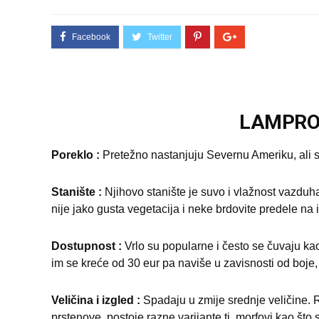
LAMPRO
Poreklo :
Pretežno nastanjuju Severnu Ameriku, ali 
Stanište :
Njihovo stanište je suvo i vlažnost vazduh
nije jako gusta vegetacija i neke brdovite predele na
Dostupnost :
Vrlo su popularne i često se čuvaju kao
im se kreće od 30 eur pa naviše u zavisnosti od boje, 
Veličina i izgled :
Spadaju u zmije srednje veličine. R
prstenove, postoje razne varijante tj. morfovi kao što