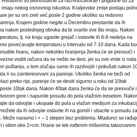
:
Relativno su jednostavne za razmnožavanje i pogodne su za
da imaju nekog osnovnog iskustva. Kraljevske zmije postaju poln
are jer su oni zreli već posle 2 godine ukoliko su redovno
parenja. Krajem godine negde u Decembru prestanite da ih
ana nakon poslednjeg obroka da bi svarile sve što imaju. Nakon
raturu, tj. na kraju ugasite grejač i ostavite ih 6-8 nedelja na
no povećavajte temperaturu u intervalu od 7-10 dana. Kada b
nudite hranu, nakon nekoliko hranjenja ženka će se presvući i
zno voditi računa da se nešto ne desi, jer su sve vrste iz roda
ri puštanju, u tom slučaju samo ih razdvojiti i pokušati nakon 1
 da li su zainteresovani za parenje. Ukoliko ženka ne beži od
lazi preko nje, parenje će se desiti sigurno u roku od 10tak
ti posle 10tak dana. Nakon 40tak dana ženka će da se presvuče i
 otvorom gore i napunite posudu do pola vlažnim tresetom. Nako
šajte da odvojite i ukopate do pola u vlažan medijum za inkubaci
e možete da ih odvojite ostavite ih na gomili i ubacite u posudu z
ni. Može naravno i + – 1 stepen bez problema. Mladunci se rađaj
m i obim oko 2+cm. Hrane se tek rođenim miševima takozvanim