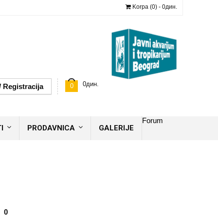
Korpa (0) -
0
дин.
0
дин.
/ Registracija
0
Forum
I
PRODAVNICA
GALERIJE
0