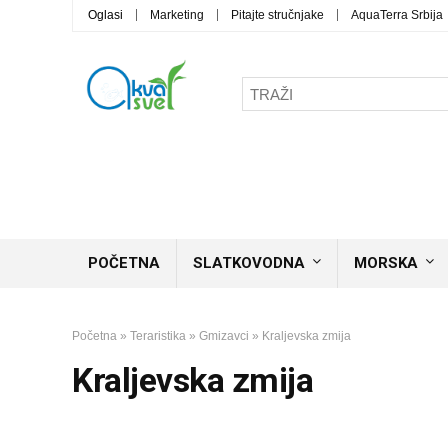
Oglasi
Marketing
Pitajte stručnjake
AquaTerra Srbija
POČETNA
SLATKOVODNA
MORSKA
Početna
»
Teraristika
»
Gmizavci
»
Kraljevska zmija
Kraljevska zmija