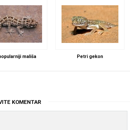
opularniji mališa
Petri gekon
VITE KOMENTAR