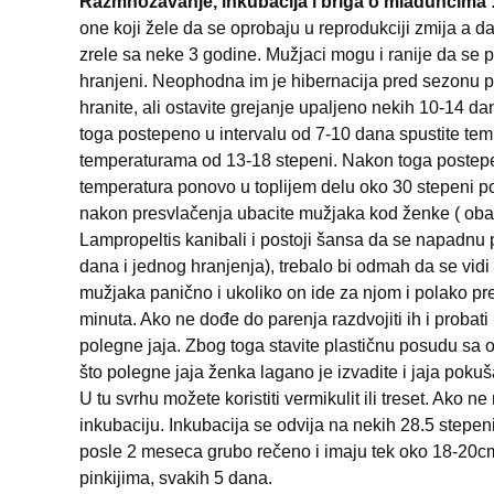
Razmnožavanje, inkubacija i briga o mladuncima 
one koji žele da se oprobaju u reprodukciji zmija a 
zrele sa neke 3 godine. Mužjaci mogu i ranije da se p
hranjeni. Neophodna im je hibernacija pred sezonu 
hranite, ali ostavite grejanje upaljeno nekih 10-14 d
toga postepeno u intervalu od 7-10 dana spustite tempe
temperaturama od 13-18 stepeni. Nakon toga postepe
temperatura ponovo u toplijem delu oko 30 stepeni po
nakon presvlačenja ubacite mužjaka kod ženke ( obave
Lampropeltis kanibali i postoji šansa da se napadnu p
dana i jednog hranjenja), trebalo bi odmah da se vidi
mužjaka panično i ukoliko on ide za njom i polako pre
minuta. Ako ne dođe do parenja razdvojiti ih i proba
polegne jaja. Zbog toga stavite plastičnu posudu sa
što polegne jaja ženka lagano je izvadite i jaja poku
U tu svrhu možete koristiti vermikulit ili treset. Ako n
inkubaciju. Inkubacija se odvija na nekih 28.5 stepe
posle 2 meseca grubo rečeno i imaju tek oko 18-20c
pinkijima, svakih 5 dana.