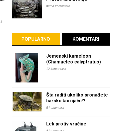
nema komentara
u
POPULARNO
KOMENTARI
e
Jemenski kameleon
(Chamaeleo calyptratus)
12 komentara
m
Šta raditi ukoliko pronađete
barsku kornjaču!?
5 komentara
Lek protiv vrućine
a
4 komentara