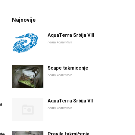
Najnovije
AquaTerra Srbija VIII
nema komentara
Scape takmicenje
nema komentara
AquaTerra Srbija VII
na
nema komentara
Pravila takmičenja
ute