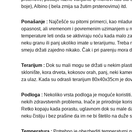
boje), Albino ( bela zmija sa žutim prstenovima) itd.
Ponašanje :
Najčešće su pitomi primerci, kao mladun
opasnost, ali vremenom i povremenim uzimanjem u ruk
temperature leti onda se aktiviraju noću kada malo z
neku granu ili panj ukoliko imate u terarijumu. Treba 
smeju držati zajedno nikako. Čak i pri parenju mora d
Terarijum :
Dok su mali mogu se držati u nekim pla
sklonište, kora drveta, kokosov orah, panj, neki kam
za ulaz. Kada su odrasli terarijum 80x40x35cm je dov
Podloga :
Nekoliko vrsta podloga je moguće koristiti. 
nekih zdravstvenih problema. Inače je prirodnije koris
Retko kopaju kada porastu, uglavnom dok su male da bi
neku čistiju i bez prašine da im ne bi štetilo na duže 
Temperatura :
Potrebno je obezbediti temperaturni gra