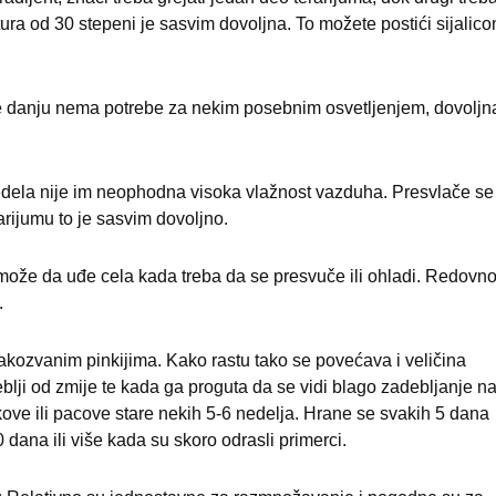
ra od 30 stepeni je sasvim dovoljna. To možete postići sijalico
ne danju nema potrebe za nekim posebnim osvetljenjem, dovoljn
redela nije im neophodna visoka vlažnost vazduha. Presvlače se
rijumu to je sasvim dovoljno.
ože da uđe cela kada treba da se presvuče ili ohladi. Redovn
.
akozvanim pinkijima. Kako rastu tako se povećava i veličina
blji od zmije te kada ga proguta da se vidi blago zadebljanje n
kove ili pacove stare nekih 5-6 nedelja. Hrane se svakih 5 dana
dana ili više kada su skoro odrasli primerci.