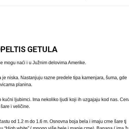
PELTIS GETULA
se mogu naći i u Južnim delovima Amerike.
a je niska. Nastanjuju razne predele tipa kamenjara, šuma, gde
 ivicama planina.
 kućni ljubimci. Ima nekoliko ljudi koji ih uzgajaju kod nas. Ce
šare i veličine.
astu od 1.2 m do 1.6 m. Osnovna boja bela i imaju crne šare tj
 su “High white” ( mnogo više bele i manje crne), Banana ( ima ž