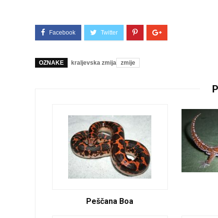
OZNAKE
kraljevska zmija
zmije
Peščana Boa