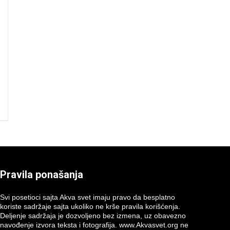
Pravila ponašanja
Svi posetioci sajta Akva svet imaju pravo da besplatno
koriste sadržaje sajta ukoliko ne krše pravila korišćenja.
Deljenje sadržaja je dozvoljeno bez izmena, uz obavezno
navođenje izvora teksta i fotografija. www.Akvasvet.org ne