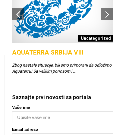
nošci
Uncategorized
IJA
AQUATERRA SRBIJA VIII
SCAPE
, Congo
Zbog nastale situacije, bili smo primorani da odložimo
Napravite v
Aquaterru! Sa velikim ponosom i ...
profesiona
na ...
Saznajte prvi novosti sa portala
Vaše ime
Email adresa