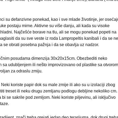
ci su defanzivne ponekad, kao i sve mlade životinje, jer osećaj
e postaju mirne. Aktivne su više danju, ali kada su visoke
ahladni. Najčešće borave na tlu, ali se mogu ponekad popeti na
naglasiti da su sve veste iz roda Lampropeltis kanibali i da se n
a se obrati posebna pažnja i da se obavlja uz nadzor.
stičnim posudama dimenzija 30x20x15cm. Obezbediti neko
en sa udubljenjem ili nešto improvizovano od plastike sa otvoro
oljan za odraslu zmiju.
Neki koriste papir dok su male zmije ili ako su u izolaciji zbog
titi treset ili neku drugu zemljanu podlogu debljine nekoliko cm.
 se sakrile pod zemljom. Neki koriste piljevinu, ali isključivo
staze.
dijent, znači treba grejati jedan deo terarijuma, dok drugi treb