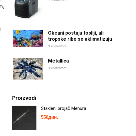
m,
a
Okeani postaju topliji, ali
tropske ribe se aklimatizuju
3 komentara
Metallica
3 komentara
o
Proizvodi
a
Stakleni brojač Mehura
550
дин.