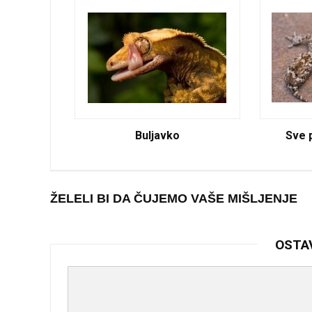
Buljavko
Sve p
ŽELELI BI DA ČUJEMO VAŠE MIŠLJENJE
OSTA