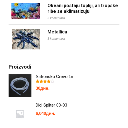
Okeani postaju topliji, ali tropske
ribe se aklimatizuju
3 komentara
Metallica
3 komentara
Proizvodi
Silikonsko Crevo 1m
Оцењено
30
дин.
4.00
од
5
Dici Spliter 03-03
6,040
дин.