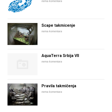
nema komentara
Scape takmicenje
nema komentara
AquaTerra Srbija VII
nema komentara
Pravila takmičenja
nema komentara