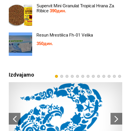
Supervit Mini Granulat Tropical Hrana Za
Ribice
390
дин.
Resun Mrestilica Fh-01 Velika
350
дин.
Izdvajamo