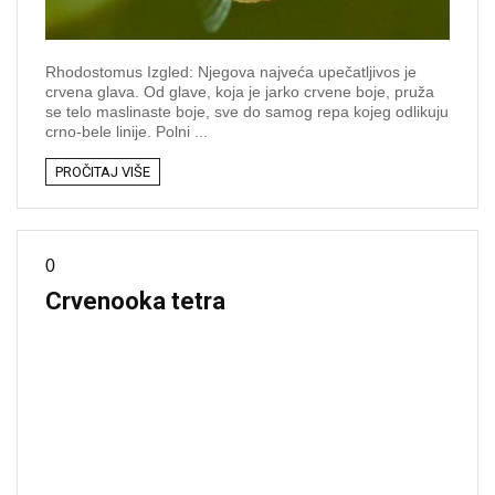
Rhodostomus Izgled: Njegova najveća upečatljivos je
crvena glava. Od glave, koja je jarko crvene boje, pruža
se telo maslinaste boje, sve do samog repa kojeg odlikuju
crno-bele linije. Polni ...
PROČITAJ VIŠE
0
Crvenooka tetra