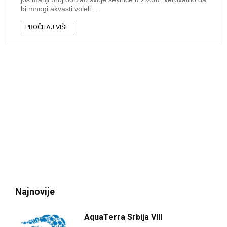
bi mnogi akvasti voleli ...
PROČITAJ VIŠE
Najnovije
AquaTerra Srbija VIII