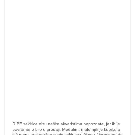
RIBE sekirice nisu našim akvaristima nepoznate, jer ih je
povremeno bilo u prodaji. Međutim, malo njih je kupilo, a
još manji broj održao svoje sekirice u životu. Verovatno da