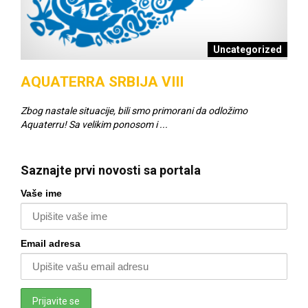
šci
Uncategorized
AQUATERRA SRBIJA VIII
SC
Zbog nastale situacije, bili smo primorani da odložimo
Napr
Aquaterru! Sa velikim ponosom i ...
za v
Saznajte prvi novosti sa portala
Vaše ime
Email adresa