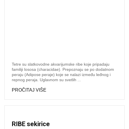
Tetre su slatkovodne akvarijumske ribe koje pripadaju
familiji lososa (characidae). Prepoznaju se po dodatnom
peraju (Adipose peraje) koje se nalazi između leđnog i
repnog peraja. Uglavnom su svetlih ...
PROČITAJ VIŠE
RIBE sekirice