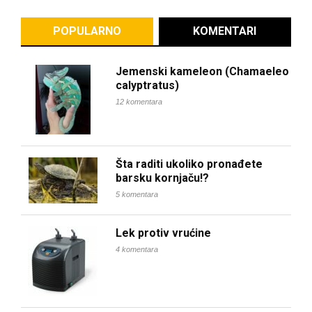
POPULARNO
KOMENTARI
Jemenski kameleon (Chamaeleo
calyptratus)
12 komentara
Šta raditi ukoliko pronađete
barsku kornjaču!?
5 komentara
Lek protiv vrućine
4 komentara