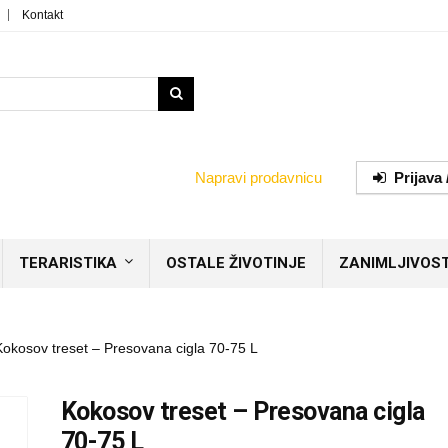
Kontakt
Napravi prodavnicu
Prijava 
TERARISTIKA
OSTALE ŽIVOTINJE
ZANIMLJIVOST
Kokosov treset – Presovana cigla 70-75 L
Kokosov treset – Presovana cigla
70-75 L