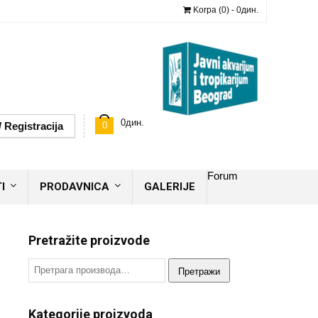
Korpa (0) -
0
дин.
0
дин.
/ Registracija
0
Forum
I
PRODAVNICA
GALERIJE
Pretražite proizvode
Претражи
Kategorije proizvoda