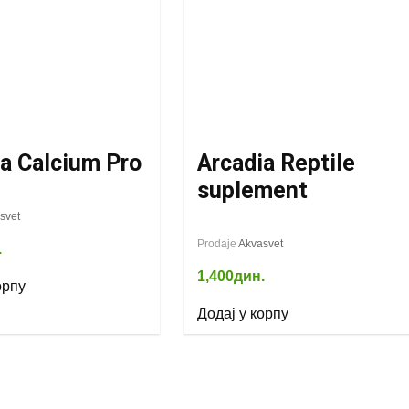
a Calcium Pro
Arcadia Reptile
suplement
svet
Prodaje
Akvasvet
.
1,400
дин.
орпу
Додај у корпу