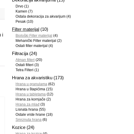
Drvo
(1)
Kamen
(7)
Ostala dekoracija za akvarijum
(4)
Pesak
(10)
Filter materijal
(10)
 i
Biološki Filter materijal
(4)
Mehanički Filter materijal
(2)
Ostali filter materijal
(4)
Filtracija
(24)
Atman filteri
(20)
Ostali filteri
(3)
Tetra Filteri
(1)
Hrana za akvaristiku
(173)
Hrana u granulama
(62)
Hrana u štapićima
(15)
Hrana u tabletama
(12)
Hrana za kornjače
(2)
Hrana za mlađ
(3)
Lisnata hrana
(55)
Ostale vrste hrane
(18)
Smrznuta hrana
(6)
Kozice
(24)
Hrana za kozice
(4)