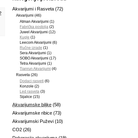
Akvarijumi i Rasveta
(72)
2
Akvarijumi
(46)
Atman Akvarijumi
(1)
Fabrička postolja
(2)
Juwel Akvarijumi
(12)
Kugle
(1)
Leecom Akvarijumi
(6)
Ručne izrade
(1)
Sera Akvarijumi
(1)
SOBO Akvarijumi
(17)
Tetra Akvarijumi
(1)
Tianrun Akvarijumi
(4)
Rasveta
(26)
Dodaci rasveti
(6)
Konzole
(2)
Led rasveta
(3)
Sijalice
(15)
Akvarijumske biljke
(58)
Akvarijumske ribice
(73)
Akvarijumski Puževi
(10)
CO2
(26)
Dekoracija akvarijuma
(19)