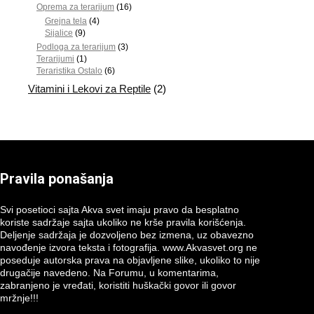
Oprema za terarijum
(16)
Grejna tela
(4)
Sijalice
(9)
Podloga za terarijum
(3)
Terarijumi
(1)
Teraristika Ostalo
(6)
Vitamini i Lekovi za Reptile
(2)
Pravila ponašanja
Svi posetioci sajta Akva svet imaju pravo da besplatno
koriste sadržaje sajta ukoliko ne krše pravila korišćenja.
Deljenje sadržaja je dozvoljeno bez izmena, uz obavezno
navođenje izvora teksta i fotografija. www.Akvasvet.org ne
poseduje autorska prava na objavljene slike, ukoliko to nije
drugačije navedeno. Na Forumu, u komentarima,
zabranjeno je vređati, koristiti huškački govor ili govor
mržnje!!!