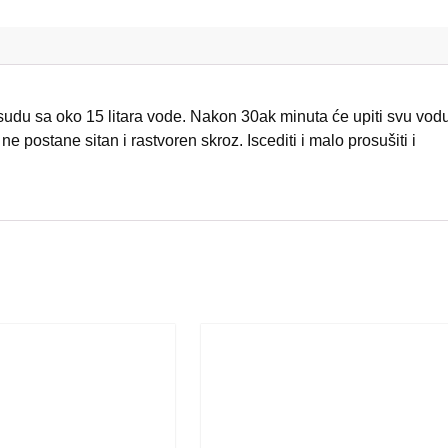
количина
sudu sa oko 15 litara vode. Nakon 30ak minuta će upiti svu vodu
k ne postane sitan i rastvoren skroz. Iscediti i malo prosušiti i