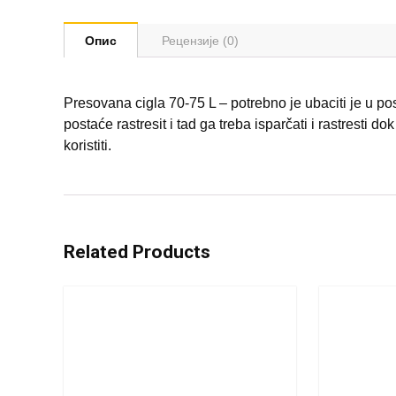
Опис
Рецензије (0)
Presovana cigla 70-75 L – potrebno je ubaciti je u po
postaće rastresit i tad ga treba isparčati i rastresti do
koristiti.
Related Products