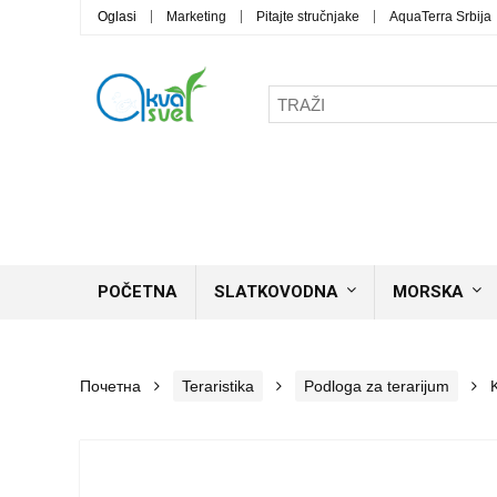
Oglasi
Marketing
Pitajte stručnjake
AquaTerra Srbija
POČETNA
SLATKOVODNA
MORSKA
Почетна
Teraristika
Podloga za terarijum