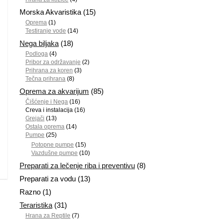
Morska Akvaristika
(15)
Oprema
(1)
Testiranje vode
(14)
Nega biljaka
(18)
Podloga
(4)
Pribor za održavanje
(2)
Prihrana za koren
(3)
Tečna prihrana
(8)
Oprema za akvarijum
(85)
Čišćenje i Nega
(16)
Creva i instalacija
(16)
Grejači
(13)
Ostala oprema
(14)
Pumpe
(25)
Potopne pumpe
(15)
Vazdušne pumpe
(10)
Preparati za lečenje riba i preventivu
(8)
Preparati za vodu
(13)
Razno
(1)
Teraristika
(31)
Hrana za Reptile
(7)