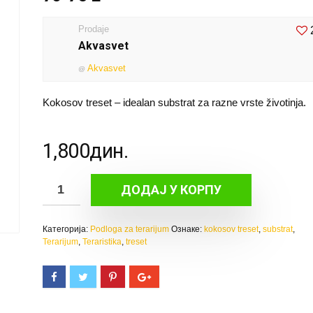
Prodaje
Akvasvet
Akvasvet
@
Kokosov treset – idealan substrat za razne vrste životinja.
1,800
дин.
Kokosov
ДОДАЈ У КОРПУ
treset
–
Категорија:
Podloga za terarijum
Ознаке:
kokosov treset
,
substrat
,
Presovana
Terarijum
,
Teraristika
,
treset
cigla
70-
75
L