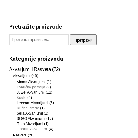
Pretražite proizvode
Претражи
Kategorije proizvoda
Akvarijumi i Rasveta
(72)
Akvarijumi
(46)
Atman Akvarijumi
(1)
Fabrička postolja
(2)
Juwel Akvarijumi
(12)
Kugle
(1)
Leecom Akvarijumi
(6)
Ručne izrade
(1)
Sera Akvarijumi
(1)
SOBO Akvarijumi
(17)
Tetra Akvarijumi
(1)
Tianrun Akvarijumi
(4)
Rasveta
(26)