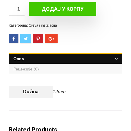
T
ДОДАЈ У КОРПУ
račva
количина
Категорија: Creva i instalacija
Опис
Рецензије (0)
Dužina
12mm
Related Products