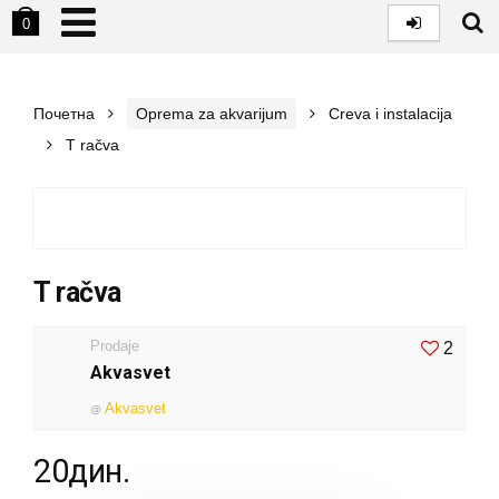
0
Почетна
Oprema za akvarijum
Creva i instalacija
T račva
T račva
Prodaje
2
Akvasvet
Akvasvet
@
20
дин.