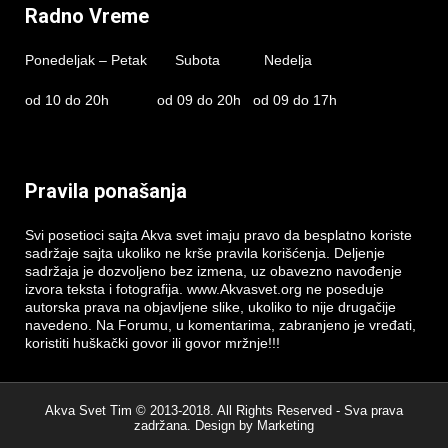
Radno Vreme
Ponedeljak – Petak Subota Nedelja
od 10 do 20h od 09 do 20h od 09 do 17h
Pravila ponašanja
Svi posetioci sajta Akva svet imaju pravo da besplatno koriste
sadržaje sajta ukoliko ne krše pravila korišćenja. Deljenje
sadržaja je dozvoljeno bez izmena, uz obavezno navođenje
izvora teksta i fotografija. www.Akvasvet.org ne poseduje
autorska prava na objavljene slike, ukoliko to nije drugačije
navedeno. Na Forumu, u komentarima, zabranjeno je vređati,
koristiti huškački govor ili govor mržnje!!!
Akva Svet Tim © 2013-2018. All Rights Reserved - Sva prava
zadržana. Design by
Marketing