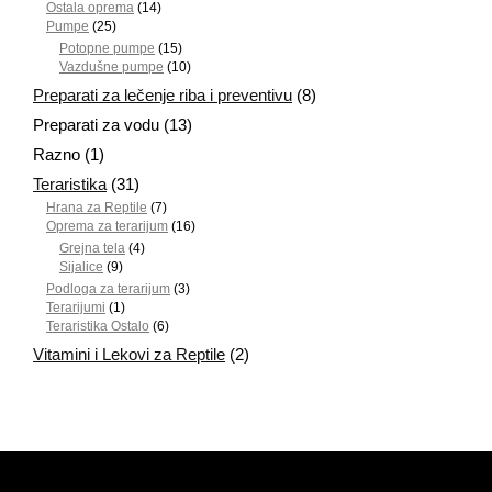
Ostala oprema
(14)
Pumpe
(25)
Potopne pumpe
(15)
Vazdušne pumpe
(10)
Preparati za lečenje riba i preventivu
(8)
Preparati za vodu
(13)
Razno
(1)
Teraristika
(31)
Hrana za Reptile
(7)
Oprema za terarijum
(16)
Grejna tela
(4)
Sijalice
(9)
Podloga za terarijum
(3)
Terarijumi
(1)
Teraristika Ostalo
(6)
Vitamini i Lekovi za Reptile
(2)