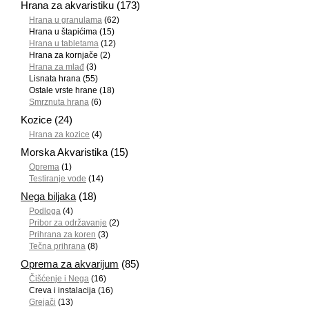
Hrana za akvaristiku
(173)
Hrana u granulama
(62)
Hrana u štapićima
(15)
Hrana u tabletama
(12)
Hrana za kornjače
(2)
Hrana za mlađ
(3)
Lisnata hrana
(55)
Ostale vrste hrane
(18)
Smrznuta hrana
(6)
Kozice
(24)
Hrana za kozice
(4)
Morska Akvaristika
(15)
Oprema
(1)
Testiranje vode
(14)
Nega biljaka
(18)
Podloga
(4)
Pribor za održavanje
(2)
Prihrana za koren
(3)
Tečna prihrana
(8)
Oprema za akvarijum
(85)
Čišćenje i Nega
(16)
Creva i instalacija
(16)
Grejači
(13)