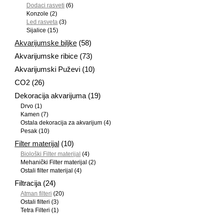
Dodaci rasveti
(6)
Konzole
(2)
Led rasveta
(3)
Sijalice
(15)
Akvarijumske biljke
(58)
Akvarijumske ribice
(73)
Akvarijumski Puževi
(10)
CO2
(26)
Dekoracija akvarijuma
(19)
Drvo
(1)
Kamen
(7)
Ostala dekoracija za akvarijum
(4)
Pesak
(10)
Filter materijal
(10)
Biološki Filter materijal
(4)
Mehanički Filter materijal
(2)
Ostali filter materijal
(4)
Filtracija
(24)
Atman filteri
(20)
Ostali filteri
(3)
Tetra Filteri
(1)