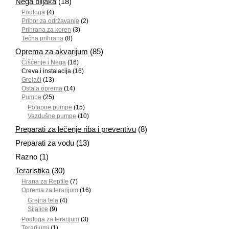
Nega biljaka
(18)
Podloga
(4)
Pribor za održavanje
(2)
Prihrana za koren
(3)
Tečna prihrana
(8)
Oprema za akvarijum
(85)
Čišćenje i Nega
(16)
Creva i instalacija
(16)
Grejači
(13)
Ostala oprema
(14)
Pumpe
(25)
Potopne pumpe
(15)
Vazdušne pumpe
(10)
Preparati za lečenje riba i preventivu
(8)
Preparati za vodu
(13)
Razno
(1)
Teraristika
(30)
Hrana za Reptile
(7)
Oprema za terarijum
(16)
Grejna tela
(4)
Sijalice
(9)
Podloga za terarijum
(3)
Terarijumi
(1)