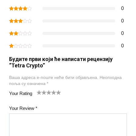
0
0
0
0
Будите први који ће написати рецензију
“Tetra Crypto”
Ваша адреса е-поште неће бити објављена.
Неопходна
поља су означена
*
Your Rating
1
2
3
4
5
Your Review
*