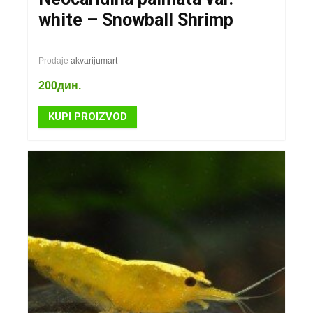
white – Snowball Shrimp
Prodaje
akvarijumart
200
дин.
KUPI PROIZVOD