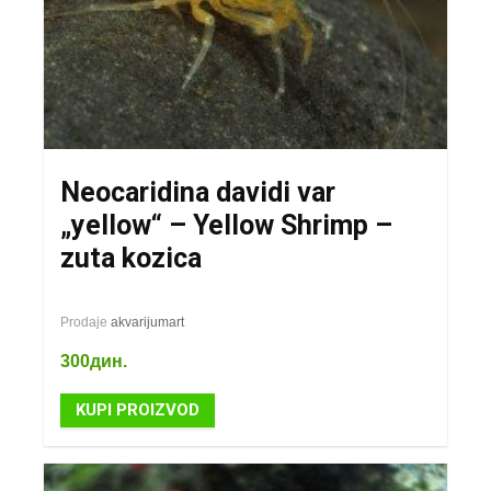
Neocaridina davidi var
„yellow“ – Yellow Shrimp –
zuta kozica
Prodaje
akvarijumart
300
дин.
KUPI PROIZVOD