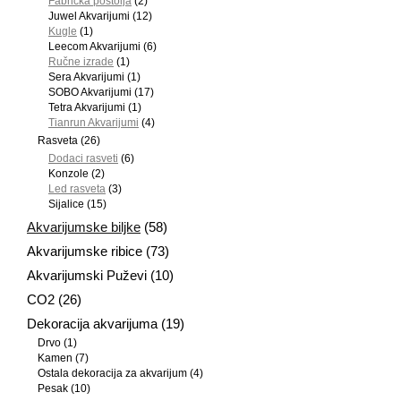
Fabrička postolja
(2)
Juwel Akvarijumi
(12)
Kugle
(1)
Leecom Akvarijumi
(6)
Ručne izrade
(1)
Sera Akvarijumi
(1)
SOBO Akvarijumi
(17)
Tetra Akvarijumi
(1)
Tianrun Akvarijumi
(4)
Rasveta
(26)
Dodaci rasveti
(6)
Konzole
(2)
Led rasveta
(3)
Sijalice
(15)
Akvarijumske biljke
(58)
Akvarijumske ribice
(73)
Akvarijumski Puževi
(10)
CO2
(26)
Dekoracija akvarijuma
(19)
Drvo
(1)
Kamen
(7)
Ostala dekoracija za akvarijum
(4)
Pesak
(10)