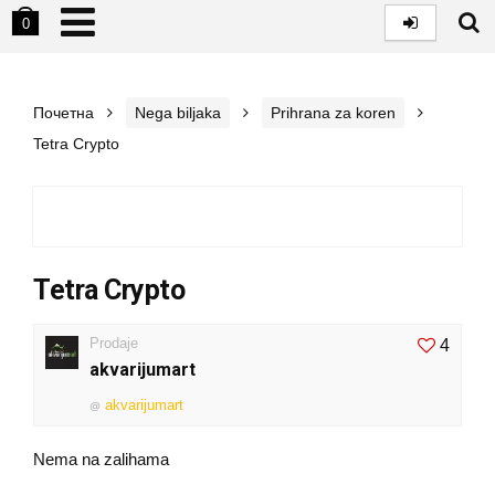
0
Почетна
Nega biljaka
Prihrana za koren
Tetra Crypto
Tetra Crypto
Prodaje
4
akvarijumart
akvarijumart
@
Nema na zalihama