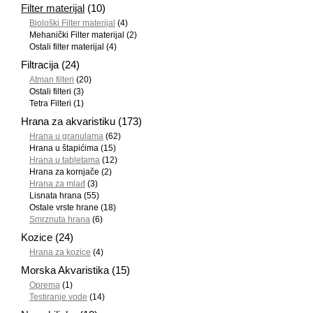
Filter materijal
(10)
Biološki Filter materijal
(4)
Mehanički Filter materijal
(2)
Ostali filter materijal
(4)
Filtracija
(24)
Atman filteri
(20)
Ostali filteri
(3)
Tetra Filteri
(1)
Hrana za akvaristiku
(173)
Hrana u granulama
(62)
Hrana u štapićima
(15)
Hrana u tabletama
(12)
Hrana za kornjače
(2)
Hrana za mlađ
(3)
Lisnata hrana
(55)
Ostale vrste hrane
(18)
Smrznuta hrana
(6)
Kozice
(24)
Hrana za kozice
(4)
Morska Akvaristika
(15)
Oprema
(1)
Testiranje vode
(14)