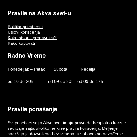
Pravila na Akva svet-u
Politika privatnosti
Uslovi korišćenja
Kako otvoriti prodavnicu?
Kako kupovati?
Radno Vreme
Ponedeljak – Petak Subota Nedelja
od 10 do 20h od 09 do 20h od 09 do 17h
Pravila ponašanja
Svi posetioci sajta Akva svet imaju pravo da besplatno koriste
sadržaje sajta ukoliko ne krše pravila korišćenja. Deljenje
sadržaja je dozvoljeno bez izmena, uz obavezno navođenje