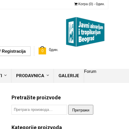
Korpa (0) -
0
дин.
0
дин.
/ Registracija
0
Forum
I
PRODAVNICA
GALERIJE
Pretražite proizvode
Претражи
Kategorije proizvoda