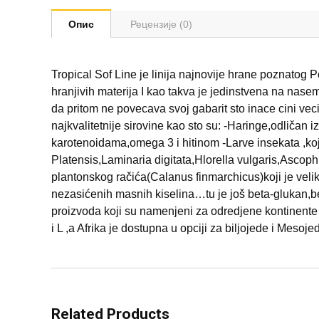
Опис
Рецензије (0)
Tropical Sof Line je linija najnovije hrane poznatog 
hranjivih materija I kao takva je jedinstvena na nase
da pritom ne povecava svoj gabarit sto inace cini vec
najkvalitetnije sirovine kao sto su: -Haringe,odličan 
karotenoidama,omega 3 i hitinom -Larve insekata ,koj
Platensis,Laminaria digitata,Hlorella vulgaris,Ascoph
plantonskog račića(Calanus finmarchicus)koji je velik
nezasićenih masnih kiselina…tu je još beta-glukan,beli 
proizvoda koji su namenjeni za odredjene kontinente 
i L ,a Afrika je dostupna u opciji za biljojede i Mesoj
Related Products