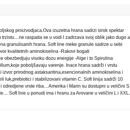
Poljskog proizvodjaca.Ova izuzetna hrana sadrzi sirok spektar
m trzistu…ne raspada se u vodi I zadrzava svoj oblik jako dugo a
ina granulisanih hrana. Soft line meke granule sadrze u sebi
izvor kvalitetnih aminokiselina -Rakovi bogati
e obezbedjuju visoku dozu energije -Alge i to Spirulina
illum,koje poboljšavaju varenje. Inace hrana sadrži i vrstu
i izvor prirodnog astaksantina,esencionalnih aminokiselina i
luk,prebiotici i stabilizovani vitamin C. Soft linija sadrži 10
i odredjene vrste riba…Amerika i Marin su dostupni u veličini 
ede… Soft line u ponudi ima i hranu za Arovane u veličini L i XXL.