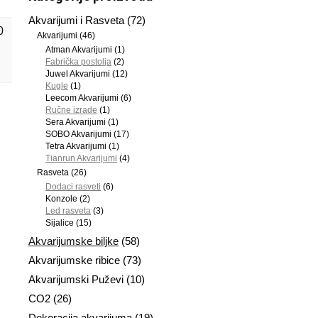
Akvarijumi i Rasveta
(72)
0
Akvarijumi
(46)
Atman Akvarijumi
(1)
Fabrička postolja
(2)
Juwel Akvarijumi
(12)
Kugle
(1)
Leecom Akvarijumi
(6)
Ručne izrade
(1)
Sera Akvarijumi
(1)
SOBO Akvarijumi
(17)
Tetra Akvarijumi
(1)
Tianrun Akvarijumi
(4)
Rasveta
(26)
Dodaci rasveti
(6)
Konzole
(2)
Led rasveta
(3)
Sijalice
(15)
Akvarijumske biljke
(58)
Akvarijumske ribice
(73)
Akvarijumski Puževi
(10)
CO2
(26)
Dekoracija akvarijuma
(19)