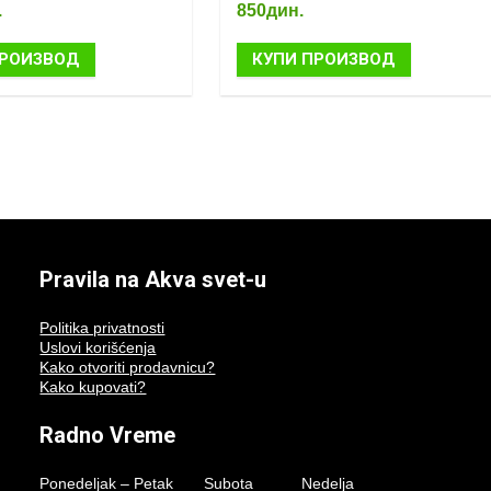
.
850
дин.
ПРОИЗВОД
КУПИ ПРОИЗВОД
Pravila na Akva svet-u
Politika privatnosti
Uslovi korišćenja
Kako otvoriti prodavnicu?
Kako kupovati?
Radno Vreme
Ponedeljak – Petak Subota Nedelja