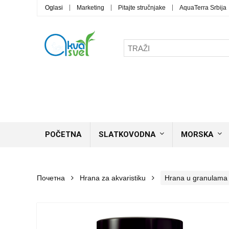
Oglasi
Marketing
Pitajte stručnjake
AquaTerra Srbija
POČETNA
SLATKOVODNA
MORSKA
Почетна
Hrana za akvaristiku
Hrana u granulama