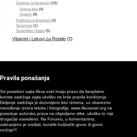
Oprema za terarijum
(16)
Grejna tela
(4)
Sijalice
(9)
Podloga za terarijum
(3)
Terarijumi
(1)
Teraristika Ostalo
(5)
Vitamini i Lekovi za Reptile
(2)
Pravila ponašanja
Svi posetioci sajta Akva svet imaju pravo da besplatno
koriste sadržaje sajta ukoliko ne krše pravila korišćenja.
Deljenje sadržaja je dozvoljeno bez izmena, uz obavezno
navođenje izvora teksta i fotografija. www.Akvasvet.org ne
poseduje autorska prava na objavljene slike, ukoliko to nije
drugačije navedeno. Na Forumu, u komentarima,
zabranjeno je vređati, koristiti huškački govor ili govor
mržnje!!!