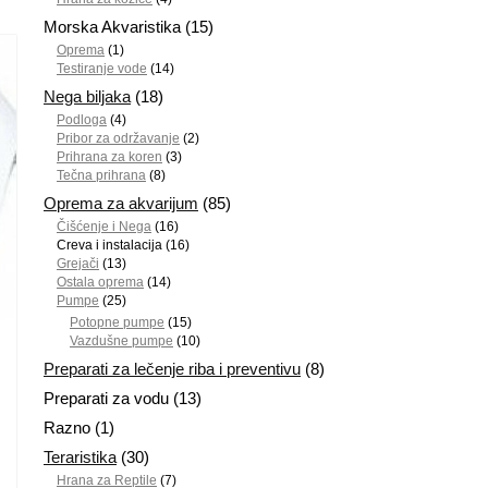
Morska Akvaristika
(15)
Oprema
(1)
Testiranje vode
(14)
Nega biljaka
(18)
Podloga
(4)
Pribor za održavanje
(2)
Prihrana za koren
(3)
Tečna prihrana
(8)
Oprema za akvarijum
(85)
Čišćenje i Nega
(16)
Creva i instalacija
(16)
Grejači
(13)
Ostala oprema
(14)
Pumpe
(25)
Potopne pumpe
(15)
Vazdušne pumpe
(10)
Preparati za lečenje riba i preventivu
(8)
Preparati za vodu
(13)
Razno
(1)
Teraristika
(30)
Hrana za Reptile
(7)