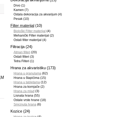
Drvo
(1)
Kamen
(7)
Ostala dekoracija za akvarijum
(4)
Pesak
(10)
Filter materijal
(10)
Biološki Filter materijal
(4)
Mehanički Filter materijal
(2)
Ostali filter materijal
(4)
Filtracija
(24)
Atman filteri
(20)
Ostali filteri
(3)
Tetra Filteri
(1)
Hrana za akvaristiku
(173)
Hrana u granulama
(62)
S,M
Hrana u štapićima
(15)
Hrana u tabletama
(12)
Hrana za kornjače
(2)
Hrana za mlađ
(3)
Lisnata hrana
(55)
Ostale vrste hrane
(18)
Smrznuta hrana
(6)
Kozice
(24)
Hrana za kozice
(4)