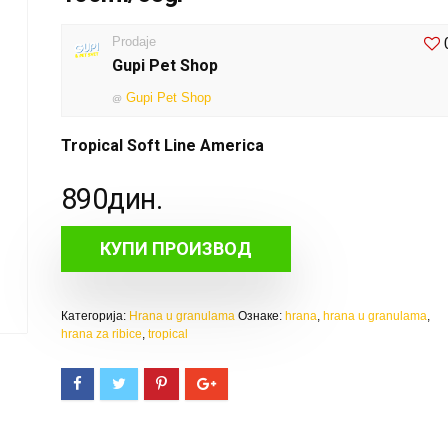
Prodaje
Gupi Pet Shop
Gupi Pet Shop
@
Tropical Soft Line America
890
дин.
КУПИ ПРОИЗВОД
Категорија:
Hrana u granulama
Ознаке:
hrana
,
hrana u granulama
,
hrana za ribice
,
tropical