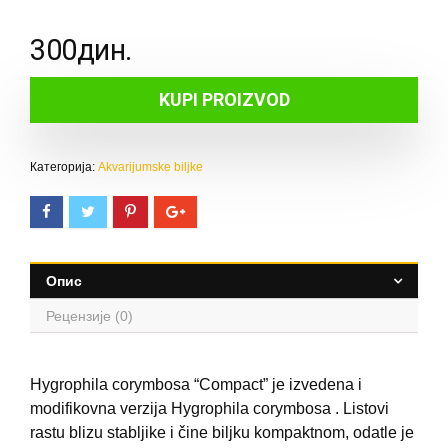
300
дин.
KUPI PROIZVOD
Категорија:
Akvarijumske biljke
Опис
Рецензије (0)
Hygrophila corymbosa “Compact” je izvedena i
modifikovna verzija Hygrophila corymbosa . Listovi
rastu blizu stabljike i čine biljku kompaktnom, odatle je