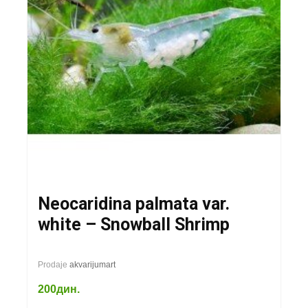
Neocaridina palmata var.
white – Snowball Shrimp
Prodaje
akvarijumart
200
дин.