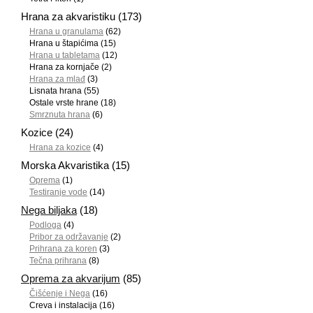
Hrana za akvaristiku
(173)
Hrana u granulama
(62)
Hrana u štapićima
(15)
Hrana u tabletama
(12)
Hrana za kornjače
(2)
Hrana za mlađ
(3)
Lisnata hrana
(55)
Ostale vrste hrane
(18)
Smrznuta hrana
(6)
Kozice
(24)
Hrana za kozice
(4)
Morska Akvaristika
(15)
Oprema
(1)
Testiranje vode
(14)
Nega biljaka
(18)
Podloga
(4)
Pribor za održavanje
(2)
Prihrana za koren
(3)
Tečna prihrana
(8)
Oprema za akvarijum
(85)
Čišćenje i Nega
(16)
Creva i instalacija
(16)