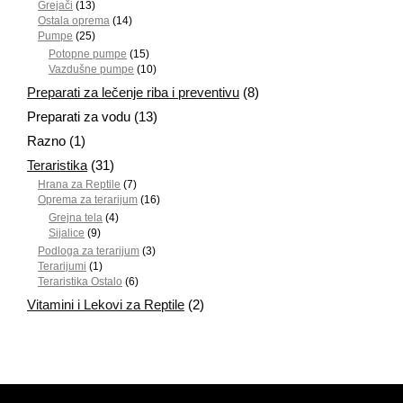
Grejači
(13)
Ostala oprema
(14)
Pumpe
(25)
Potopne pumpe
(15)
Vazdušne pumpe
(10)
Preparati za lečenje riba i preventivu
(8)
Preparati za vodu
(13)
Razno
(1)
Teraristika
(31)
Hrana za Reptile
(7)
Oprema za terarijum
(16)
Grejna tela
(4)
Sijalice
(9)
Podloga za terarijum
(3)
Terarijumi
(1)
Teraristika Ostalo
(6)
Vitamini i Lekovi za Reptile
(2)