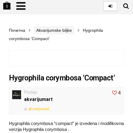
0
Почетна
Akvarijumske biljke
Hygrophila
corymbosa ‘Compact’
Hygrophila corymbosa ‘Compact’
Prodaje
4
akvarijumart
akvarijumart
@
Hygrophila corymbosa “compact” je izvedena i modifikovna
verzija Hygrophila corymbosa .