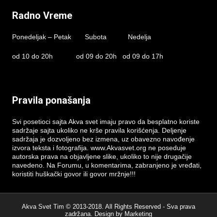
Radno Vreme
Ponedeljak – Petak Subota Nedelja
od 10 do 20h od 09 do 20h od 09 do 17h
Pravila ponašanja
Svi posetioci sajta Akva svet imaju pravo da besplatno koriste
sadržaje sajta ukoliko ne krše pravila korišćenja. Deljenje
sadržaja je dozvoljeno bez izmena, uz obavezno navođenje
izvora teksta i fotografija. www.Akvasvet.org ne poseduje
autorska prava na objavljene slike, ukoliko to nije drugačije
navedeno. Na Forumu, u komentarima, zabranjeno je vređati,
koristiti huškački govor ili govor mržnje!!!
Akva Svet Tim © 2013-2018. All Rights Reserved - Sva prava
zadržana. Design by
Marketing