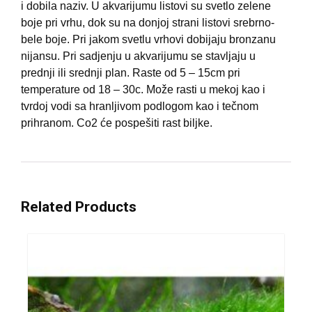
i dobila naziv. U akvarijumu listovi su svetlo zelene
boje pri vrhu, dok su na donjoj strani listovi srebrno-
bele boje. Pri jakom svetlu vrhovi dobijaju bronzanu
nijansu. Pri sadjenju u akvarijumu se stavljaju u
prednji ili srednji plan. Raste od 5 – 15cm pri
temperature od 18 – 30c. Može rasti u mekoj kao i
tvrdoj vodi sa hranljivom podlogom kao i tečnom
prihranom. Co2 će pospešiti rast biljke.
Related Products