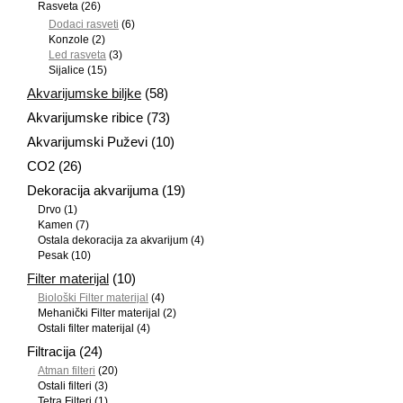
Rasveta
(26)
Dodaci rasveti
(6)
Konzole
(2)
Led rasveta
(3)
Sijalice
(15)
Akvarijumske biljke
(58)
Akvarijumske ribice
(73)
Akvarijumski Puževi
(10)
CO2
(26)
Dekoracija akvarijuma
(19)
Drvo
(1)
Kamen
(7)
Ostala dekoracija za akvarijum
(4)
Pesak
(10)
Filter materijal
(10)
Biološki Filter materijal
(4)
Mehanički Filter materijal
(2)
Ostali filter materijal
(4)
Filtracija
(24)
Atman filteri
(20)
Ostali filteri
(3)
Tetra Filteri
(1)