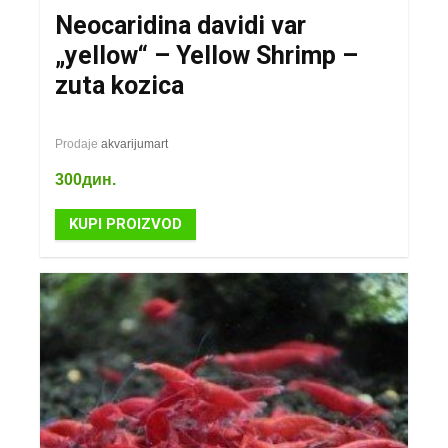
Neocaridina davidi var
„yellow“ – Yellow Shrimp –
zuta kozica
Prodaje
akvarijumart
300
дин.
KUPI PROIZVOD