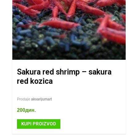
Sakura red shrimp – sakura
red kozica
Prodaje
akvarijumart
200
дин.
KUPI PROIZVOD