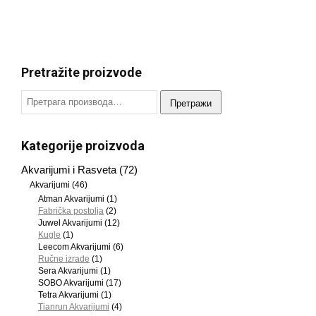
Pretražite proizvode
Претражи
Kategorije proizvoda
Akvarijumi i Rasveta
(72)
Akvarijumi
(46)
Atman Akvarijumi
(1)
Fabrička postolja
(2)
Juwel Akvarijumi
(12)
Kugle
(1)
Leecom Akvarijumi
(6)
Ručne izrade
(1)
Sera Akvarijumi
(1)
SOBO Akvarijumi
(17)
Tetra Akvarijumi
(1)
Tianrun Akvarijumi
(4)