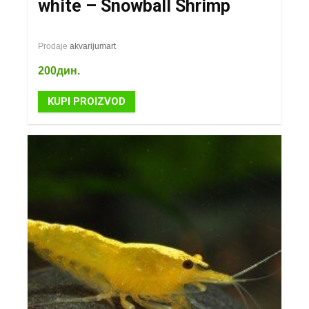
white – Snowball Shrimp
Prodaje
akvarijumart
200
дин.
KUPI PROIZVOD