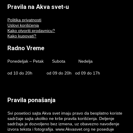
Pravila na Akva svet-u
Politika privatnosti
Uslovi korišćenja
Kako otvoriti prodavnicu?
Kako kupovati?
Radno Vreme
Ponedeljak – Petak Subota Nedelja
od 10 do 20h od 09 do 20h od 09 do 17h
Pravila ponašanja
Svi posetioci sajta Akva svet imaju pravo da besplatno koriste
sadržaje sajta ukoliko ne krše pravila korišćenja. Deljenje
sadržaja je dozvoljeno bez izmena, uz obavezno navođenje
izvora teksta i fotografija. www.Akvasvet.org ne poseduje