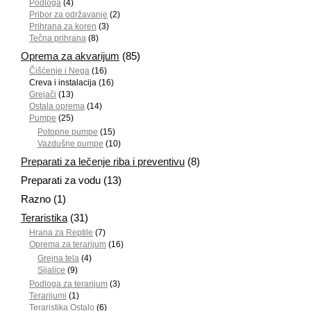
Podloga
(4)
Pribor za održavanje
(2)
Prihrana za koren
(3)
Tečna prihrana
(8)
Oprema za akvarijum
(85)
Čišćenje i Nega
(16)
Creva i instalacija
(16)
Grejači
(13)
Ostala oprema
(14)
Pumpe
(25)
Potopne pumpe
(15)
Vazdušne pumpe
(10)
Preparati za lečenje riba i preventivu
(8)
Preparati za vodu
(13)
Razno
(1)
Teraristika
(31)
Hrana za Reptile
(7)
Oprema za terarijum
(16)
Grejna tela
(4)
Sijalice
(9)
Podloga za terarijum
(3)
Terarijumi
(1)
Teraristika Ostalo
(6)