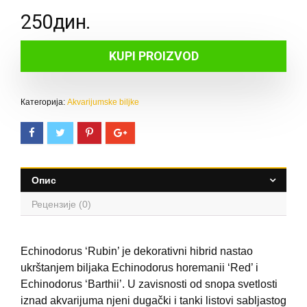
250
дин.
KUPI PROIZVOD
Категорија:
Akvarijumske biljke
Опис
Рецензије (0)
Echinodorus ‘Rubin’ je dekorativni hibrid nastao
ukrštanjem biljaka Echinodorus horemanii ‘Red’ i
Echinodorus ‘Barthii’. U zavisnosti od snopa svetlosti
iznad akvarijuma njeni dugački i tanki listovi sabljastog