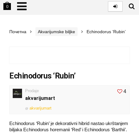
0
Почетна
Akvarijumske biljke
Echinodorus ‘Rubin’
Echinodorus ‘Rubin’
Prodaje
4
akvarijumart
akvarijumart
@
Echinodorus ‘Rubin’ je dekorativni hibrid nastao ukrštanjem
biljaka Echinodorus horemanii ‘Red’ i Echinodorus ‘Barthii’.