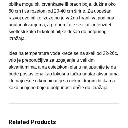
oblika mogu biti crvenkaste ili braon boje, dužine oko
60 cm i sa rozetom od 20-40 cm širine. Za uspešan
razvoj ove biljke izuzetno je važna hranljiva podloga
unutar akvarijuma, a preporučuje se i jači intenzitet
svetlosti kako bi kolorit biljke došao do potpunog
izražaja.
Idealna temperatura vode kreće se na skali od 22-26c,
vrlo je preporučljiva za uzgajanje u velikim
akvarijumima, a na estetskom planu najuputnije je da
bude postavljena kao fokusna tačka unutar akvarijuma
i to najčešće u kombinaciji sa nekim drugim biljkama
kako bi njene boje u potpunosti došle do izražaja.
Related Products