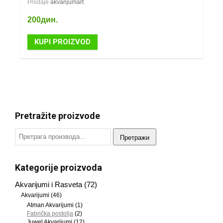
Prodaje
akvarijumart
200
дин.
KUPI PROIZVOD
Pretražite proizvode
Претражи
Kategorije proizvoda
Akvarijumi i Rasveta
(72)
Akvarijumi
(46)
Atman Akvarijumi
(1)
Fabrička postolja
(2)
Juwel Akvarijumi
(12)