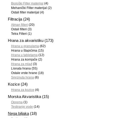
Biološki Filter materijal
(4)
Mehanički Filter materijal
(2)
Ostali filter materijal
(4)
Filtracija
(24)
Atman filteri
(20)
Ostali filteri
(3)
Tetra Filteri
(1)
Hrana za akvaristiku
(173)
Hrana u granulama
(62)
Hrana u štapićima
(15)
Hrana u tabletama
(12)
Hrana za kornjače
(2)
Hrana za mlađ
(3)
Lisnata hrana
(55)
Ostale vrste hrane
(18)
Smrznuta hrana
(6)
Kozice
(24)
Hrana za kozice
(4)
Morska Akvaristika
(15)
Oprema
(1)
Testiranje vode
(14)
Nega biljaka
(18)