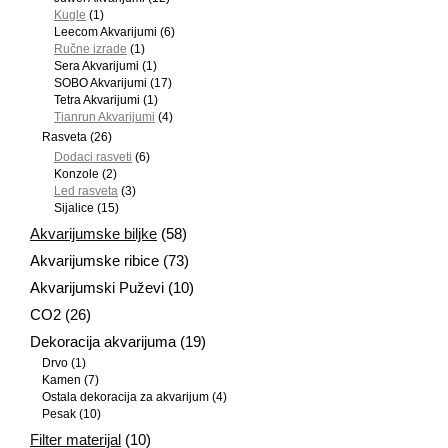
Kugle
(1)
Leecom Akvarijumi
(6)
Ručne izrade
(1)
Sera Akvarijumi
(1)
SOBO Akvarijumi
(17)
Tetra Akvarijumi
(1)
Tianrun Akvarijumi
(4)
Rasveta
(26)
Dodaci rasveti
(6)
Konzole
(2)
Led rasveta
(3)
Sijalice
(15)
Akvarijumske biljke
(58)
Akvarijumske ribice
(73)
Akvarijumski Puževi
(10)
CO2
(26)
Dekoracija akvarijuma
(19)
Drvo
(1)
Kamen
(7)
Ostala dekoracija za akvarijum
(4)
Pesak
(10)
Filter materijal
(10)