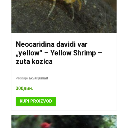
Neocaridina davidi var
„yellow“ – Yellow Shrimp –
zuta kozica
Prodaje
akvarijumart
300
дин.
KUPI PROIZVOD