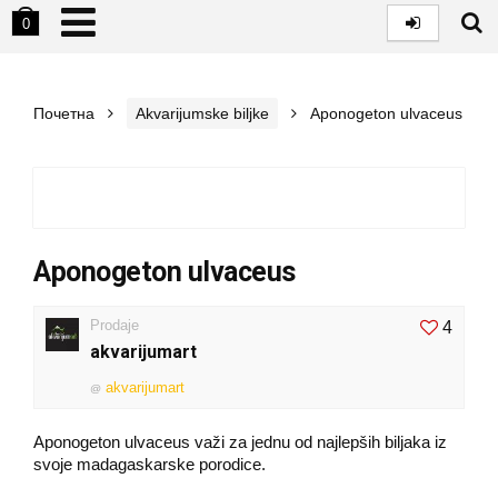
0
Почетна
Akvarijumske biljke
Aponogeton ulvaceus
Aponogeton ulvaceus
Prodaje
4
akvarijumart
akvarijumart
@
Aponogeton ulvaceus važi za jednu od najlepših biljaka iz
svoje madagaskarske porodice.