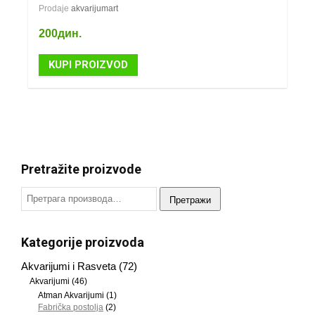
Prodaje
akvarijumart
200
дин.
KUPI PROIZVOD
Pretražite proizvode
Претражи
Kategorije proizvoda
Akvarijumi i Rasveta
(72)
Akvarijumi
(46)
Atman Akvarijumi
(1)
Fabrička postolja
(2)