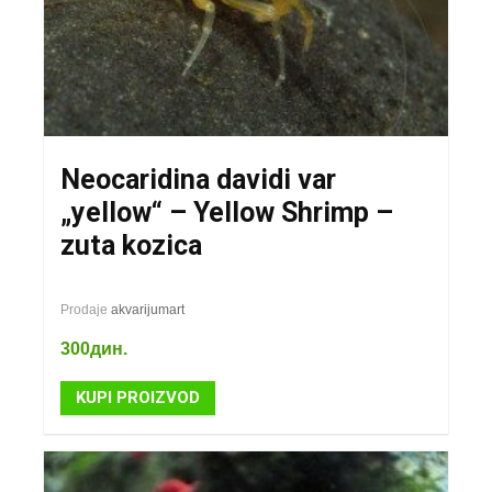
Neocaridina davidi var
„yellow“ – Yellow Shrimp –
zuta kozica
Prodaje
akvarijumart
300
дин.
KUPI PROIZVOD