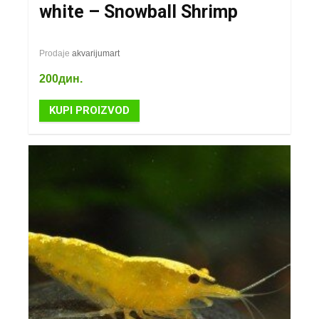
white – Snowball Shrimp
Prodaje
akvarijumart
200
дин.
KUPI PROIZVOD