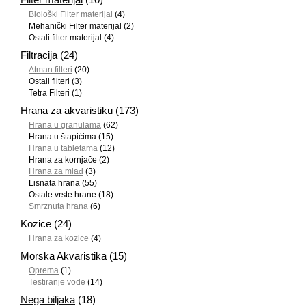
Biološki Filter materijal
(4)
Mehanički Filter materijal
(2)
Ostali filter materijal
(4)
Filtracija
(24)
Atman filteri
(20)
Ostali filteri
(3)
Tetra Filteri
(1)
Hrana za akvaristiku
(173)
Hrana u granulama
(62)
Hrana u štapićima
(15)
Hrana u tabletama
(12)
Hrana za kornjače
(2)
Hrana za mlađ
(3)
Lisnata hrana
(55)
Ostale vrste hrane
(18)
Smrznuta hrana
(6)
Kozice
(24)
Hrana za kozice
(4)
Morska Akvaristika
(15)
Oprema
(1)
Testiranje vode
(14)
Nega biljaka
(18)