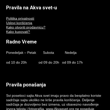
Pravila na Akva svet-u
Politika privatnosti
Uslovi korišćenja
Kako otvoriti prodavnicu?
Kako kupovati?
Radno Vreme
Ponedeljak – Petak Subota Nedelja
od 10 do 20h od 09 do 20h od 09 do 17h
Pravila ponašanja
Svi posetioci sajta Akva svet imaju pravo da besplatno koriste
sadržaje sajta ukoliko ne krše pravila korišćenja. Deljenje
sadržaja je dozvoljeno bez izmena, uz obavezno navođenje
izvora teksta i fotografija. www.Akvasvet.org ne poseduje