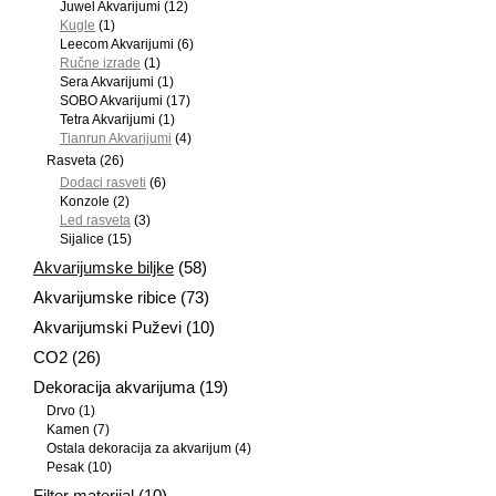
Juwel Akvarijumi
(12)
Kugle
(1)
Leecom Akvarijumi
(6)
Ručne izrade
(1)
Sera Akvarijumi
(1)
SOBO Akvarijumi
(17)
Tetra Akvarijumi
(1)
Tianrun Akvarijumi
(4)
Rasveta
(26)
Dodaci rasveti
(6)
Konzole
(2)
Led rasveta
(3)
Sijalice
(15)
Akvarijumske biljke
(58)
Akvarijumske ribice
(73)
Akvarijumski Puževi
(10)
CO2
(26)
Dekoracija akvarijuma
(19)
Drvo
(1)
Kamen
(7)
Ostala dekoracija za akvarijum
(4)
Pesak
(10)
Filter materijal
(10)