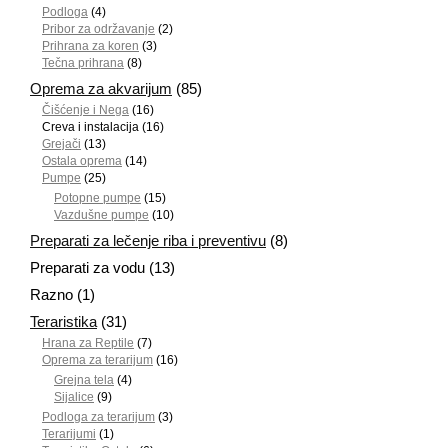
Podloga
(4)
Pribor za održavanje
(2)
Prihrana za koren
(3)
Tečna prihrana
(8)
Oprema za akvarijum
(85)
Čišćenje i Nega
(16)
Creva i instalacija
(16)
Grejači
(13)
Ostala oprema
(14)
Pumpe
(25)
Potopne pumpe
(15)
Vazdušne pumpe
(10)
Preparati za lečenje riba i preventivu
(8)
Preparati za vodu
(13)
Razno
(1)
Teraristika
(31)
Hrana za Reptile
(7)
Oprema za terarijum
(16)
Grejna tela
(4)
Sijalice
(9)
Podloga za terarijum
(3)
Terarijumi
(1)