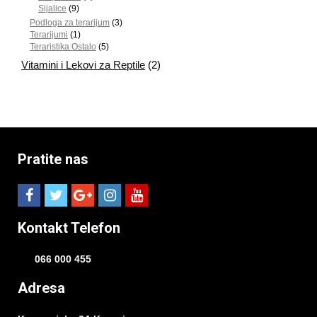
Sijalice
(9)
Podloga za terarijum
(3)
Terarijumi
(1)
Teraristika Ostalo
(5)
Vitamini i Lekovi za Reptile
(2)
Pratite nas
Kontakt Telefon
066 000 455
Adresa