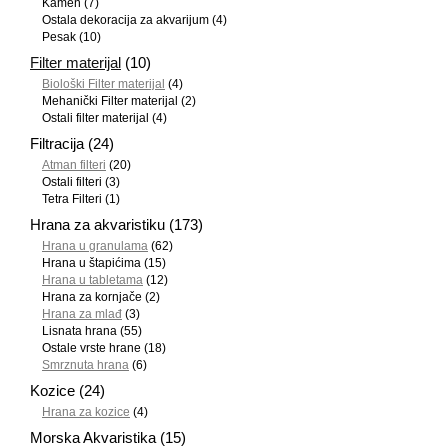
Kamen
(7)
Ostala dekoracija za akvarijum
(4)
Pesak
(10)
Filter materijal
(10)
Biološki Filter materijal
(4)
Mehanički Filter materijal
(2)
Ostali filter materijal
(4)
Filtracija
(24)
Atman filteri
(20)
Ostali filteri
(3)
Tetra Filteri
(1)
Hrana za akvaristiku
(173)
Hrana u granulama
(62)
Hrana u štapićima
(15)
Hrana u tabletama
(12)
Hrana za kornjače
(2)
Hrana za mlađ
(3)
Lisnata hrana
(55)
Ostale vrste hrane
(18)
Smrznuta hrana
(6)
Kozice
(24)
Hrana za kozice
(4)
Morska Akvaristika
(15)