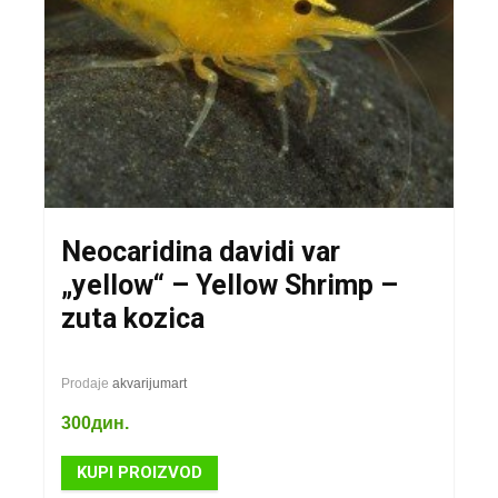
Neocaridina davidi var
„yellow“ – Yellow Shrimp –
zuta kozica
Prodaje
akvarijumart
300
дин.
KUPI PROIZVOD