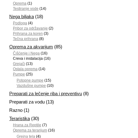
Oprema
(1)
Testiranje vode
(14)
Nega biljaka
(18)
Podloga
(4)
Pribor za održavanje
(2)
Prihrana za koren
(3)
Tečna prihrana
(8)
Oprema za akvarijum
(85)
Čišćenje i Nega
(16)
Creva i instalacija
(16)
Grejači
(13)
Ostala oprema
(14)
Pumpe
(25)
Potopne pumpe
(15)
Vazdušne pumpe
(10)
Preparati za lečenje riba i preventivu
(8)
Preparati za vodu
(13)
Razno
(1)
Teraristika
(30)
Hrana za Reptile
(7)
Oprema za terarijum
(16)
Grejna tela
(4)