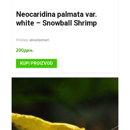
Neocaridina palmata var.
white – Snowball Shrimp
Prodaje
akvarijumart
200
дин.
KUPI PROIZVOD