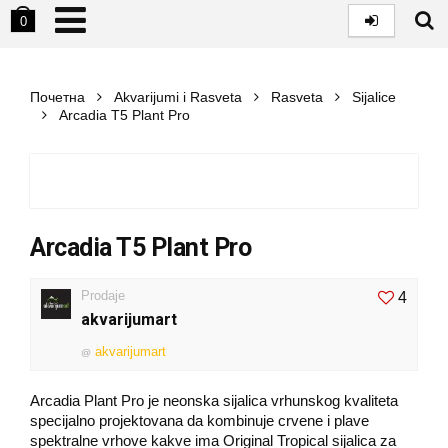
0
Почетна
Akvarijumi i Rasveta
Rasveta
Sijalice
Arcadia T5 Plant Pro
Arcadia T5 Plant Pro
Prodaje
4
akvarijumart
akvarijumart
@
Arcadia Plant Pro je neonska sijalica vrhunskog kvaliteta
specijalno projektovana da kombinuje crvene i plave
spektralne vrhove kakve ima Original Tropical sijalica za