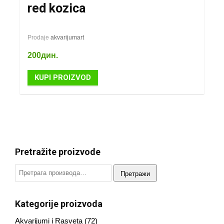
red kozica
Prodaje
akvarijumart
200
дин.
KUPI PROIZVOD
Pretražite proizvode
Претражи
Kategorije proizvoda
Akvarijumi i Rasveta
(72)