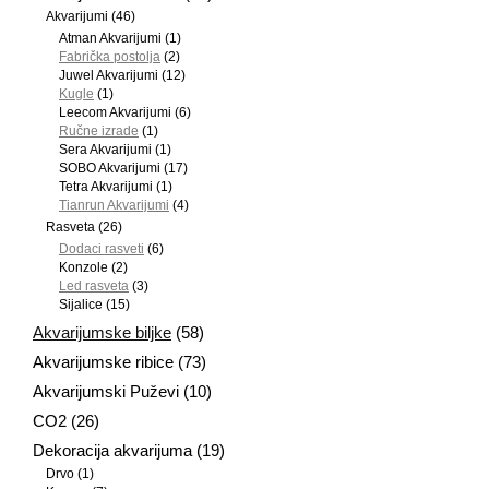
Akvarijumi
(46)
Atman Akvarijumi
(1)
Fabrička postolja
(2)
Juwel Akvarijumi
(12)
Kugle
(1)
Leecom Akvarijumi
(6)
Ručne izrade
(1)
Sera Akvarijumi
(1)
SOBO Akvarijumi
(17)
Tetra Akvarijumi
(1)
Tianrun Akvarijumi
(4)
Rasveta
(26)
Dodaci rasveti
(6)
Konzole
(2)
Led rasveta
(3)
Sijalice
(15)
Akvarijumske biljke
(58)
Akvarijumske ribice
(73)
Akvarijumski Puževi
(10)
CO2
(26)
Dekoracija akvarijuma
(19)
Drvo
(1)